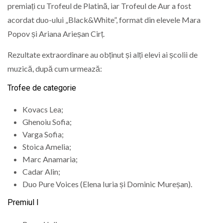
premiați cu Trofeul de Platină, iar Trofeul de Aur a fost
acordat duo-ului „Black&White”, format din elevele Mara
Popov și Ariana Arieșan Cirț.
Rezultate extraordinare au obținut și alți elevi ai școlii de
muzică, după cum urmează:
Trofee de categorie
Kovacs Lea;
Ghenoiu Sofia;
Varga Sofia;
Stoica Amelia;
Marc Anamaria;
Cadar Alin;
Duo Pure Voices (Elena Iuria și Dominic Mureșan).
Premiul I