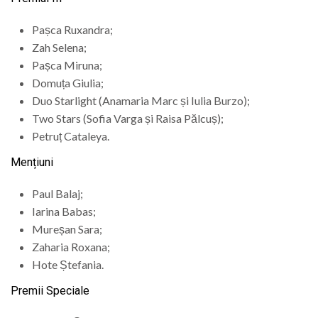
Pașca Ruxandra;
Zah Selena;
Pașca Miruna;
Domuța Giulia;
Duo Starlight (Anamaria Marc și Iulia Burzo);
Two Stars (Sofia Varga și Raisa Pălcuș);
Petruț Cataleya.
Mențiuni
Paul Balaj;
Iarina Babas;
Mureșan Sara;
Zaharia Roxana;
Hote Ștefania.
Premii Speciale