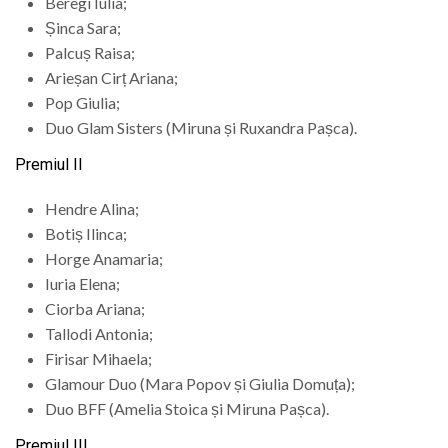
Beregi Iulia;
Șinca Sara;
Palcuș Raisa;
Arieșan Cirț Ariana;
Pop Giulia;
Duo Glam Sisters (Miruna și Ruxandra Pașca).
Premiul II
Hendre Alina;
Botiș Ilinca;
Horge Anamaria;
Iuria Elena;
Ciorba Ariana;
Tallodi Antonia;
Firisar Mihaela;
Glamour Duo (Mara Popov și Giulia Domuța);
Duo BFF (Amelia Stoica și Miruna Pașca).
Premiul III