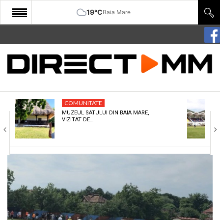
19°C
Baia Mare
START
COMUNITATE
EDITORIAL
COMUNITATE
CULTURA
MUZEUL SATULUI DIN BAIA MARE,
VIZITAT DE…
ECONOMIE
SANATATE
SPORT
SPECIAL
POLITIC