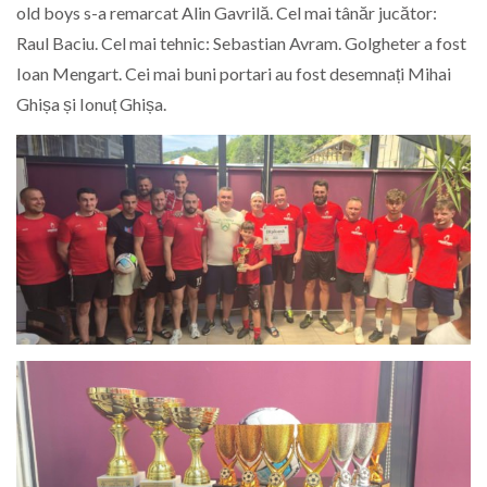
old boys s-a remarcat Alin Gavrilă. Cel mai tânăr jucător:
Raul Baciu. Cel mai tehnic: Sebastian Avram. Golgheter a fost
Ioan Mengart. Cei mai buni portari au fost desemnați Mihai
Ghișa și Ionuț Ghișa.