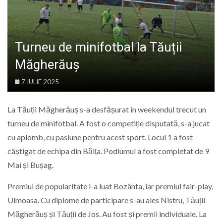
LIFE
Turneu de minifotbal la Tăuții
Măgherăuș
7 IULIE 2025
La Tăuții Măgherăuș s-a desfășurat în weekendul trecut un
turneu de minifotbal. A fost o competiție disputată, s-a jucat
cu aplomb, cu pasiune pentru acest sport. Locul 1 a fost
câștigat de echipa din Băița. Podiumul a fost completat de 9
Mai și Bușag.
Premiul de popularitate l-a luat Bozânta, iar premiul fair-play,
Ulmoasa. Cu diplome de participare s-au ales Nistru, Tăuții
Măgherăuș și Tăuții de Jos. Au fost și premii individuale. La