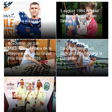
Colectivul de antrenori al
A.F.C. Progresul Baia
5 august 1984: regalul
Mare s-a mărit: Vasile
olimpic oferit de Kati
Mariș s-a alăturat echipei
Szabo
Evoluții promițătoare
pentru tinerii sportivi ai
Academiei de Șah
Maramureș în etapa de la
Canotajul românesc,
Brașov a circuitului Grand
demonstrație de forță la
Prix România 2026
Europene
Mândrie pentru Baia
Mare: Anamaria Suciu și
Ionuț Vasian, pe
podiumul Campionatului
Balcanic de Judo