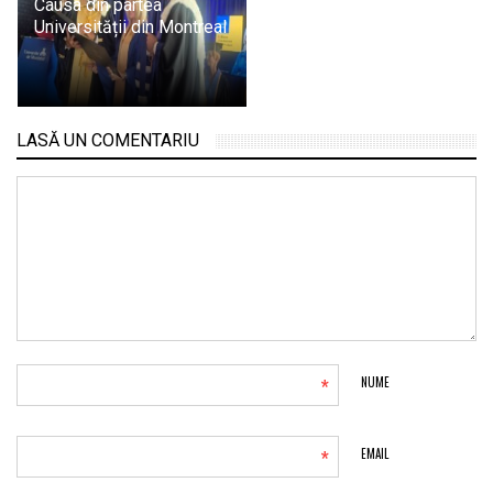
Causa din partea
Universității din Montreal
LASĂ UN COMENTARIU
*
NUME
*
EMAIL