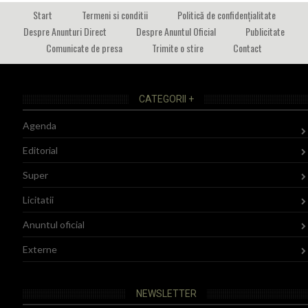
Start
Termeni si conditii
Politică de confidențialitate
Despre Anunturi Direct
Despre Anuntul Oficial
Publicitate
Comunicate de presa
Trimite o stire
Contact
CATEGORII +
Agenda
Editorial
Super
Licitatii
Anuntul oficial
Externe
NEWSLETTER