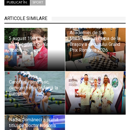
PUBLICAT ÎN:
SPORT
ARTICOLE SIMILARE
Evoluții promițătoare
pentru tinerii sportivi ai
Academiei de Șah
5 august 1984: regalul
Maramureș în etapa de la
olimpic oferit de Kati
Brașov a circuitului Grand
Szabo
Prix România 2026
Mândrie pentru Baia
Mare: Anamaria Suciu și
Canotajul românesc,
Ionuț Vasian, pe
demonstrație de forță la
podiumul Campionatului
Europene
Balcanic de Judo
Nadia Comăneci a primit
titlul de Doctor Honoris