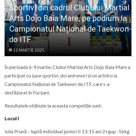
LIFE
Sportivi din cadrul Clubului Martial
Arts Dojo Baia Mare, pe podium la
Campionatul Național de Taekwon-
do ITF
12 MARTIE 2025
În perioada 6-9 martie, Clubul Martial Arts Dojo Baia Mare a
participat cu șase sportivi, doi antrenori și un arbitru la
Campionatul Național de Taekwon-do ITF, care s-a
desfășurat în Focșani.
Rezultatele obținute la aceasta competiție sunt:
Locul I
Iulia Prună – luptă individual juniori II 13-15 ani 2+gup -56kg