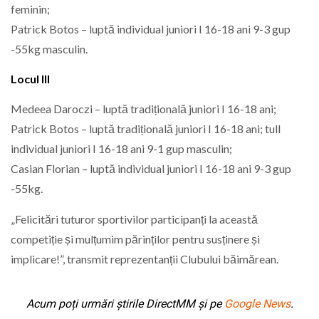
feminin;
Patrick Botos – luptă individual juniori I 16-18 ani 9-3 gup
-55kg masculin.
Locul III
Medeea Daroczi – luptă tradițională juniori I 16-18 ani;
Patrick Botos – luptă tradițională juniori I 16-18 ani; tull
individual juniori I 16-18 ani 9-1 gup masculin;
Casian Florian – luptă individual juniori I 16-18 ani 9-3 gup
-55kg.
„Felicitări tuturor sportivilor participanți la această
competiție și mulțumim părinților pentru susținere și
implicare!”, transmit reprezentanții Clubului băimărean.
Acum poți urmări știrile DirectMM și pe
Google News
.