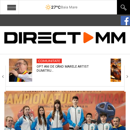
27°C
Baia Mare
START
COMUNITATE
EDITORIAL
COMUNITATE
CULTURA
OPT ANI DE CÂND MARELE ARTIST
DUMITRU…
ECONOMIE
SANATATE
SPORT
SPECIAL
POLITIC