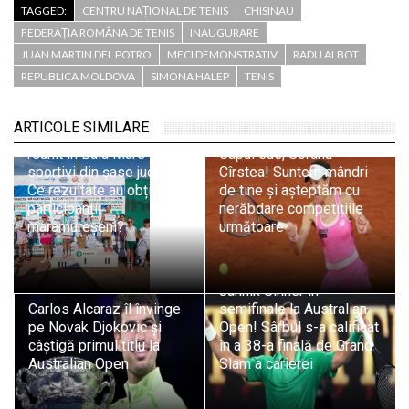
TAGGED:
CENTRU NAȚIONAL DE TENIS
CHISINAU
FEDERAȚIA ROMÂNA DE TENIS
INAUGURARE
JUAN MARTIN DEL POTRO
MECI DEMONSTRATIV
RADU ALBOT
REPUBLICA MOLDOVA
SIMONA HALEP
TENIS
Turneul de tenis „Cupa
ARTICOLE SIMILARE
Aerofit”- ediția a IV-a a
reunit în Baia Mare
Capul sus, Sorana
sportivi din șase județe.
Cîrstea! Suntem mândri
Ce rezultate au obținut
de tine și așteptăm cu
participanții
nerăbdare competițiile
maramureșeni?
următoare
Novak Djokovic, victorie
istorică împotriva lui
Jannik Sinner în
Carlos Alcaraz îl învinge
semifinale la Australian
pe Novak Djokovic și
Open! Sârbul s-a calificat
câștigă primul titlu la
în a 38-a finală de Grand
Australian Open
Slam a carierei