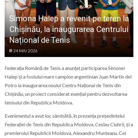
LIFE
Simona Halep a revenit pe teren la
Chișinău, la inaugurarea Centrului
Național de Tenis
24 MAI 2026
Federația Română de Tenis
a anunțat participarea Simonei
Halep și a fostului mare campion argentinian Juan Martin del
Potro la inaugurarea noului Centru Național de Tenis din
Chișinău
, un proiect considerat esențial pentru dezvoltarea
tenisului din Republica Moldova.
Evenimentul a avut loc sâmbătă, în prezența președintelui
Federației de Tenis din Republica Moldova, Ceslav Ciuhrii, și a
premierului Republicii Moldova, Alexandru Munteanu. Cei