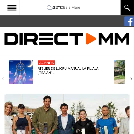
32°C
Baia Mare
START
COMUNITATE
EDITORIAL
AGENDA
CULTURA
ATELIER DE LUCRU MANUAL LA FILIALA
„TRAIAN”…
ECONOMIE
SANATATE
SPORT
SPECIAL
POLITIC