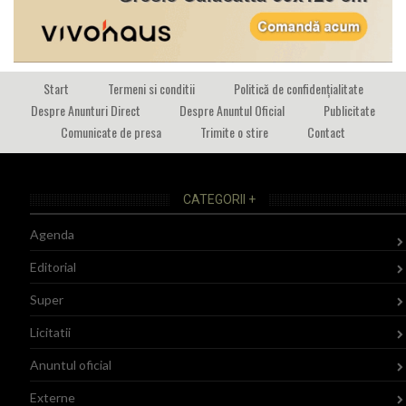
Start
Termeni si conditii
Politică de confidențialitate
Despre Anunturi Direct
Despre Anuntul Oficial
Publicitate
Comunicate de presa
Trimite o stire
Contact
CATEGORII +
Agenda
Editorial
Super
Licitatii
Anuntul oficial
Externe