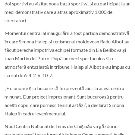
doi sportivi au vizitat noua bază sportivă și au participat la un
meci demonstrativ care a atras aproximativ 1.000 de
spectatori.
Momentul central al inaugurării a fost partida demonstrativă
în care Simona Halep și tenismenul moldovean Radu Albot au
făcut pereche împotriva echipei formate din Lia Belibova și
Juan Martin del Potro. După un meci spectaculos și o
atmosferă entuziastă în tribune, Halep și Albot s-au impus cu
scorul de 6-4, 2-6, 10-7.
„E o onoare și o bucurie să fiu prezentă aici, la acest centru
minunat. E un proiect impresionant. Sunt bucuroasă pentru
acești copii, care pornesc tenisul astăzi”, a declarat
Simona
Halep
în cadrul evenimentului.
Noul Centru Național de Tenis din Chișinău va găzdui în
perioada următoare turneul Moldova Open, competiție din