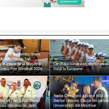
omițătoare pentru tinerii
i Academiei de Șah
 în etapa de la Brașov a
Canotajul românesc, demonstraț
i Grand Prix România 2026
forță la Europene
entru Baia Mare: Anamaria
Nadia Comăneci a primit titlul de
onuț Vasian, pe podiumul
Doctor Honoris Causa din partea
ului Balcanic de Judo
Universității din Montreal