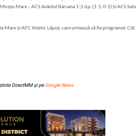
ireșu Mare – ACS Avântul Bârsana 1-2 d.p. (1-1, 0-1) și ACS Sat
ta Mare și AFC Atletic Lăpuș, care urmează să fie programat. Cât
tirile DirectMM și pe
Google News
.