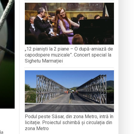
TEMBRIE
CREDINȚ
aripioare
„12 pianiști la 2 piane – O după-amiază de
capodopere muzicale”. Concert special la
Sighetu Marmației
Podul peste Săsar, din zona Metro, intră în
licitație. Proiectul schimbă și circulația din
zona Metro
ia