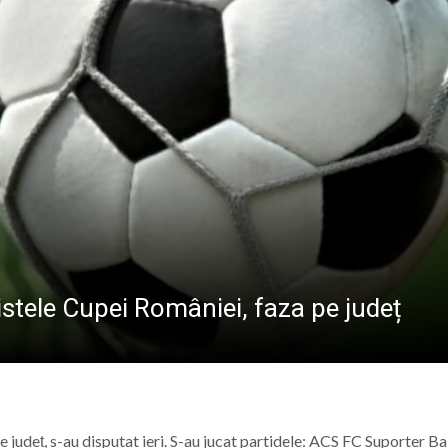
PÂNĂ ÎN 15 SEP
ele artist Dumitru Fărcaș a trecut la cele veșnice
bilit la Costinești. Românii i-au întrecut pe americani la 
născut Viorel Costin „feciorul de pe Mara”
ramureș, vineri 7 august 2026
alistele Cupei României, faza pe județ
pe județ, s-au disputat ieri. S-au jucat partidele: ACS FC Suporter Ba