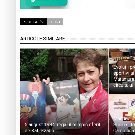
PUBLICAT ÎN:
SPORT
ARTICOLE SIMILARE
Evoluții pr
sportivi a
Maramureș
circuitulu
Mândrie p
5 august 1984: regalul olimpic oferit
Suciu și I
de Kati Szabo
Campionat