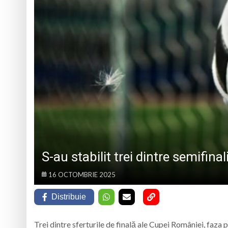
MARMAȚIEI
Opt ani de când mar
Record Guinness sta
7 august 1950, s-a 
Prognoza meteo Ma
S-au stabilit trei dintre semifin
16 OCTOMBRIE 2025
Distribuie
Trei dintre sferturile de finală ale Cupei României, faza 