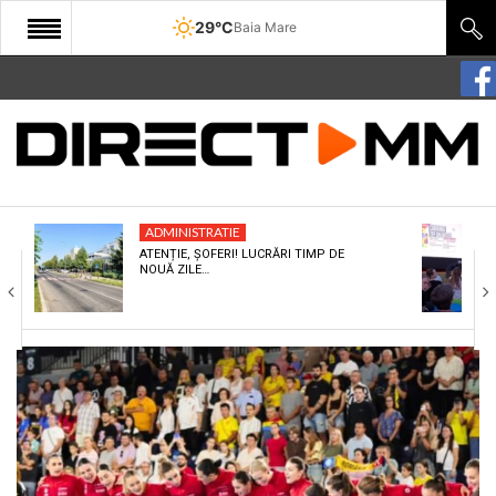
29°C
Baia Mare
START
COMUNITATE
EDITORIAL
ADMINISTRATIE
CULTURA
ATENȚIE, ȘOFERI! LUCRĂRI TIMP DE
NOUĂ ZILE…
ECONOMIE
SANATATE
SPORT
SPECIAL
POLITIC