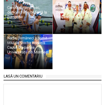
Mare: Anamaria Suciu și
Canotajul românesc,
Ionuț Vasian, pe
demonstrație de forță la
podiumul Campionatului
Europene
Balcanic de Judo
Nadia Comăneci a primit
titlul de Doctor Honoris
Causa din partea
Universității din Montreal
LASĂ UN COMENTARIU