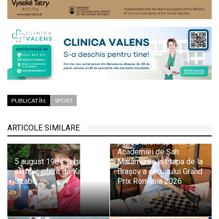
PUBLICAT ÎN:
SPORT
ARTICOLE SIMILARE
Evoluții promițătoare
pentru tinerii sportivi ai
Academiei de Șah
5 august 1984: regalul
Maramureș în etapa de la
olimpic oferit de Kati
Brașov a circuitului Grand
Szabo
Prix România 2026
Mândrie pentru Baia