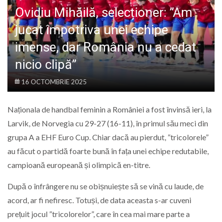
LIFE
Ovidiu Mihăilă, selecționer: ”Am
jucat împotriva unei echipe
imense, dar România nu a cedat
nicio clipă”
16 OCTOMBRIE 2025
Naționala de handbal feminin a României a fost învinsă ieri, la
Larvik, de Norvegia cu 29-27 (16-11), în primul său meci din
grupa A a EHF Euro Cup. Chiar dacă au pierdut, ”tricolorele”
au făcut o partidă foarte bună în fața unei echipe redutabile,
campioană europeană și olimpică en-titre.
După o înfrângere nu se obișnuiește să se vină cu laude, de
acord, ar fi nefiresc. Totuși, de data aceasta s-ar cuveni
prețuit jocul ”tricolorelor”, care în cea mai mare parte a