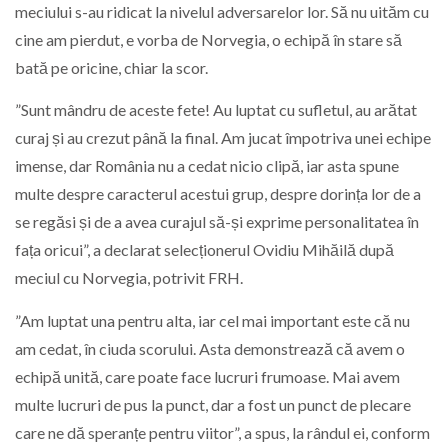
meciului s-au ridicat la nivelul adversarelor lor. Să nu uităm cu
cine am pierdut, e vorba de Norvegia, o echipă în stare să
bată pe oricine, chiar la scor.
”Sunt mândru de aceste fete! Au luptat cu sufletul, au arătat
curaj și au crezut până la final. Am jucat împotriva unei echipe
imense, dar România nu a cedat nicio clipă, iar asta spune
multe despre caracterul acestui grup, despre dorința lor de a
se regăsi și de a avea curajul să-și exprime personalitatea în
fața oricui”, a declarat selecționerul Ovidiu Mihăilă după
meciul cu Norvegia, potrivit FRH.
”Am luptat una pentru alta, iar cel mai important este că nu
am cedat, în ciuda scorului. Asta demonstrează că avem o
echipă unită, care poate face lucruri frumoase. Mai avem
multe lucruri de pus la punct, dar a fost un punct de plecare
care ne dă speranțe pentru viitor”, a spus, la rândul ei, conform