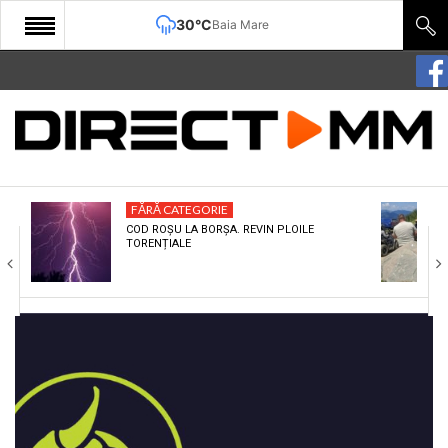
30°C
Baia Mare
START
COMUNITATE
EDITORIAL
FĂRĂ CATEGORIE
CULTURA
COD ROȘU LA BORȘA. REVIN PLOILE
TORENȚIALE
ECONOMIE
SANATATE
SPORT
SPECIAL
POLITIC