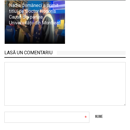
Nadia Comăneci a primit
titlul de Doctor Honoris
Causa din partea
Universității din Montreal
LASĂ UN COMENTARIU
*
NUME