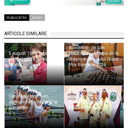
PUBLICAT ÎN:
SPORT
ARTICOLE SIMILARE
Evoluții promițătoare
pentru tinerii sportivi ai
Academiei de Șah
5 august 1984: regalul
Maramureș în etapa de la
olimpic oferit de Kati
Brașov a circuitului Grand
Szabo
Prix România 2026
Mândrie pentru Baia
Mare: Anamaria Suciu și
Canotajul românesc,
Ionuț Vasian, pe
demonstrație de forță la
podiumul Campionatului
Europene
Balcanic de Judo