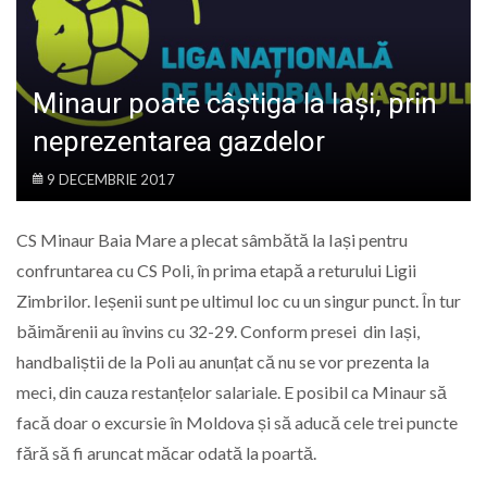
LIFE
Minaur poate câștiga la Iași, prin
neprezentarea gazdelor
9 DECEMBRIE 2017
CS Minaur Baia Mare a plecat sâmbătă la Iași pentru
confruntarea cu CS Poli, în prima etapă a returului Ligii
Zimbrilor. Ieșenii sunt pe ultimul loc cu un singur punct. În tur
băimărenii au învins cu 32-29. Conform presei din Iași,
handbaliștii de la Poli au anunțat că nu se vor prezenta la
meci, din cauza restanțelor salariale. E posibil ca Minaur să
facă doar o excursie în Moldova și să aducă cele trei puncte
fără să fi aruncat măcar odată la poartă.