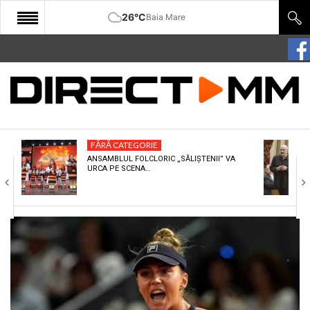
26°C
Baia Mare
START
COMUNITATE
EDITORIAL
FĂRĂ CATEGORIE
CULTURA
ANSAMBLUL FOLCLORIC „SĂLIȘTENII” VA
URCA PE SCENA…
ECONOMIE
SANATATE
SPORT
SPECIAL
POLITIC