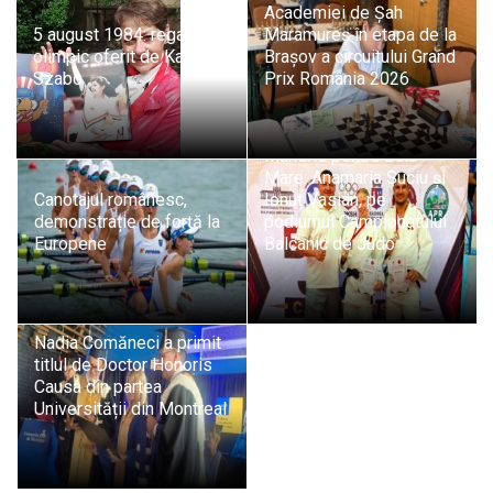
Academiei de Șah
5 august 1984: regalul
Maramureș în etapa de la
olimpic oferit de Kati
Brașov a circuitului Grand
Szabo
Prix România 2026
Mândrie pentru Baia
Mare: Anamaria Suciu și
Canotajul românesc,
Ionuț Vasian, pe
demonstrație de forță la
podiumul Campionatului
Europene
Balcanic de Judo
Nadia Comăneci a primit
titlul de Doctor Honoris
Causa din partea
Universității din Montreal