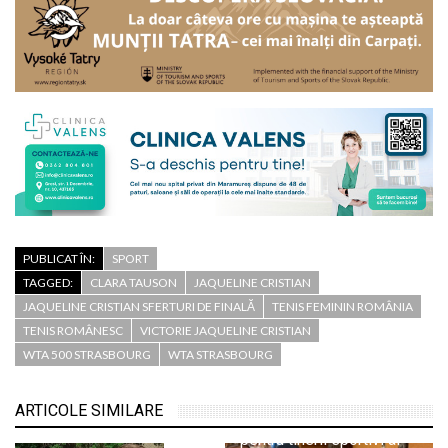
PUBLICAT ÎN:
SPORT
TAGGED:
CLARA TAUSON
JAQUELINE CRISTIAN
JAQUELINE CRISTIAN SFERTURI DE FINALĂ
TENIS FEMININ ROMÂNIA
TENIS ROMÂNESC
VICTORIE JAQUELINE CRISTIAN
WTA 500 STRASBOURG
WTA STRASBOURG
ARTICOLE SIMILARE
Evoluții promițătoare
pentru tinerii sportivi ai