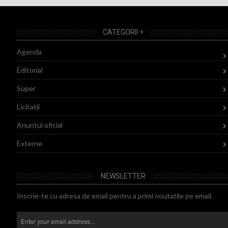
CATEGORII +
Agenda
Editorial
Super
Licitatii
Anuntul oficial
Externe
NEWSLETTER
Inscrie-te cu adresa de email pentru a primi noutatile pe email.