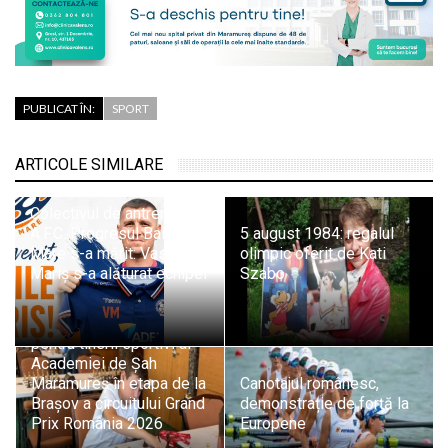
PUBLICAT ÎN:
SPORT
ARTICOLE SIMILARE
Colectivul de antrenori al
A.F.C. Progresul Baia
5 august 1984: regalul
Mare s-a mărit: Vasile
olimpic oferit de Kati
Mariș s-a alăturat echipei
Szabo
Evoluții promițătoare
pentru tinerii sportivi ai
Academiei de Șah
Maramureș în etapa de la
Canotajul românesc,
Brașov a circuitului Grand
demonstrație de forță la
Prix România 2026
Europene