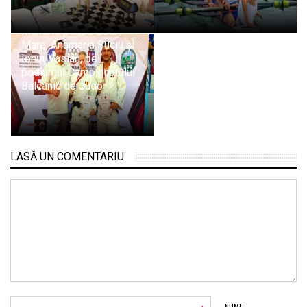
Mândrie pentru Baia
Mare: Anamaria Suciu și
Ionuț Vasian, pe
podiumul Campionatului
Balcanic de Judo
LASĂ UN COMENTARIU
NUME