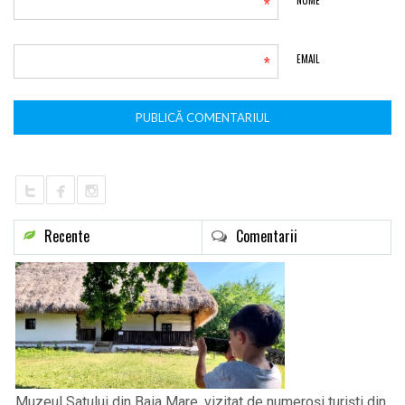
*
*
EMAIL
Recente
Comentarii
Muzeul Satului din Baia Mare, vizitat de numeroși turiști din