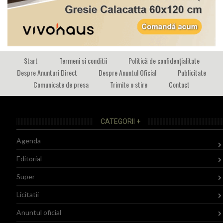
Start
Termeni si conditii
Politică de confidențialitate
Despre Anunturi Direct
Despre Anuntul Oficial
Publicitate
Comunicate de presa
Trimite o stire
Contact
CATEGORII +
Agenda
Editorial
Super
Licitatii
Anuntul oficial