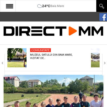
24°C
Baia Mare
START
COMUNITATE
EDITORIAL
COMUNITATE
CULTURA
MUZEUL SATULUI DIN BAIA MARE,
VIZITAT DE…
ECONOMIE
SANATATE
SPORT
SPECIAL
POLITIC