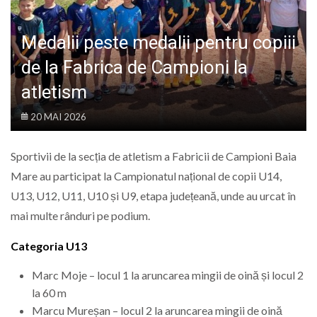
LIFE
Medalii peste medalii pentru copiii
de la Fabrica de Campioni la
atletism
20 MAI 2026
Sportivii de la secția de atletism a Fabricii de Campioni Baia
Mare au participat la Campionatul național de copii U14,
U13, U12, U11, U10 și U9, etapa județeană, unde au urcat în
mai multe rânduri pe podium.
Categoria U13
Marc Moje – locul 1 la aruncarea mingii de oină și locul 2
la 60 m
Marcu Mureșan – locul 2 la aruncarea mingii de oină