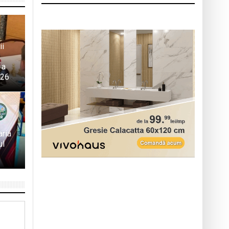
ii
 a
026
aria
ul