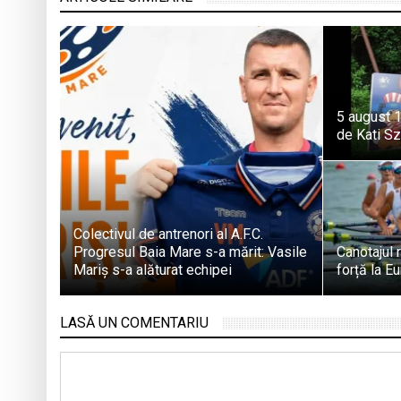
5 august 1
de Kati S
Colectivul de antrenori al A.F.C.
Progresul Baia Mare s-a mărit: Vasile
Canotajul
Mariș s-a alăturat echipei
forță la E
LASĂ UN COMENTARIU