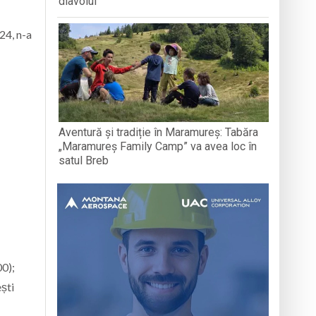
diavolul
24, n-a
Aventură și tradiție în Maramureș: Tabăra
„Maramureș Family Camp” va avea loc în
satul Breb
00);
ști