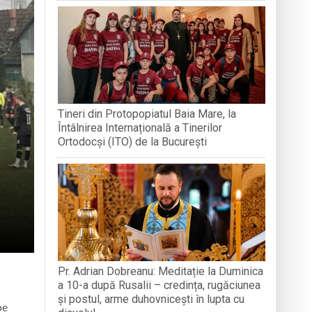
VOLUNTARIAT LA MEDJUGORJE
Arhimandritului Sofronie Perța
națională, lansare de carte și momente
reni”
Tineri din Protopopiatul Baia Mare, la
-a alăturat echipei
Întâlnirea Internațională a Tinerilor
Ortodocși (ITO) de la București
Pr. Adrian Dobreanu: Meditație la Duminica
a 10-a după Rusalii – credința, rugăciunea
și postul, arme duhovnicești în lupta cu
pe