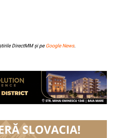
tirile DirectMM și pe
Google News
.