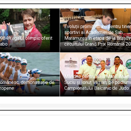
Evoluții promițătoare pentru tiner
sportivi ai Academiei de Șah
984: regalul olimpic oferit
Maramureș în etapa de la Brașov
zabo
circuitului Grand Prix România 2
Mândrie pentru Baia Mare: Anam
 românesc, demonstrație de
Suciu și Ionuț Vasian, pe podium
uropene
Campionatului Balcanic de Judo