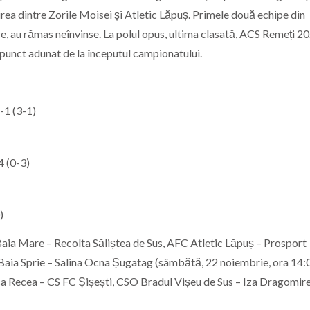
lnirea dintre Zorile Moisei și Atletic Lăpuș. Primele două echipe din
au rămas neînvinse. La polul opus, ultima clasată, ACS Remeți 20
 punct adunat de la începutul campionatului.
-1 (3-1)
 (0-3)
)
ia Mare – Recolta Săliștea de Sus, AFC Atletic Lăpuș – Prosport
Baia Sprie – Salina Ocna Șugatag (sâmbătă, 22 noiembrie, ora 14:
Recea – CS FC Șișești, CSO Bradul Vișeu de Sus – Iza Dragomire