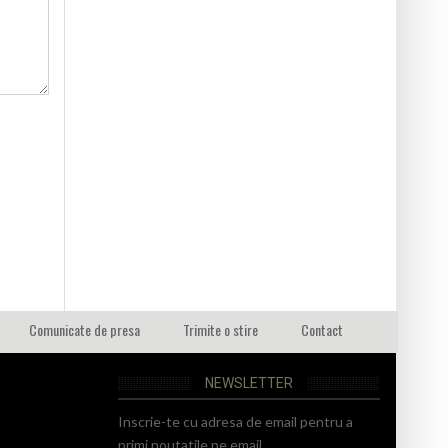
Comunicate de presa
Trimite o stire
Contact
NEWSLETTER
Inscrie-te cu adresa de email pentru a
primi noutatile pe email.