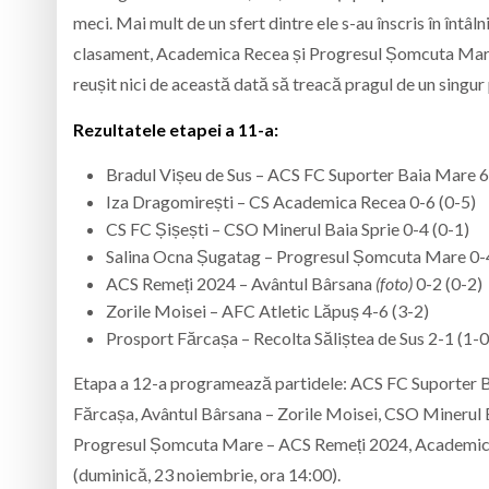
meci. Mai mult de un sfert dintre ele s-au înscris în întâ
clasament, Academica Recea și Progresul Șomcuta Mare, 
reușit nici de această dată să treacă pragul de un singur
Rezultatele etapei a 11-a:
Bradul Vișeu de Sus – ACS FC Suporter Baia Mare 6
Iza Dragomirești – CS Academica Recea 0-6 (0-5)
CS FC Șișești – CSO Minerul Baia Sprie 0-4 (0-1)
Salina Ocna Șugatag – Progresul Șomcuta Mare 0-4
ACS Remeți 2024 – Avântul Bârsana
(foto)
0-2 (0-2)
Zorile Moisei – AFC Atletic Lăpuș 4-6 (3-2)
Prosport Fărcașa – Recolta Săliștea de Sus 2-1 (1-0
Etapa a 12-a programează partidele: ACS FC Suporter Ba
Fărcașa, Avântul Bârsana – Zorile Moisei, CSO Minerul 
Progresul Șomcuta Mare – ACS Remeți 2024, Academica 
(duminică, 23 noiembrie, ora 14:00).