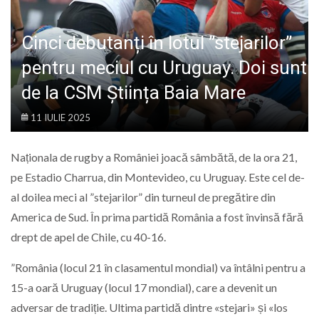
LIFE
Cinci debutanți în lotul ”stejarilor”
pentru meciul cu Uruguay. Doi sunt
de la CSM Știința Baia Mare
11 IULIE 2025
Naționala de rugby a României joacă sâmbătă, de la ora 21,
pe Estadio Charrua, din Montevideo, cu Uruguay. Este cel de-
al doilea meci al ”stejarilor” din turneul de pregătire din
America de Sud. În prima partidă România a fost învinsă fără
drept de apel de Chile, cu 40-16.
”România (locul 21 în clasamentul mondial) va întâlni pentru a
15-a oară Uruguay (locul 17 mondial), care a devenit un
adversar de tradiție. Ultima partidă dintre «stejari» și «los