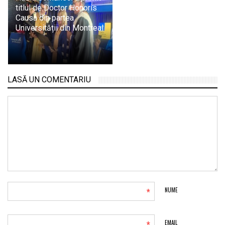
titlul de Doctor Honoris
Causa din partea
Universității din Montreal
LASĂ UN COMENTARIU
*
NUME
EMAIL