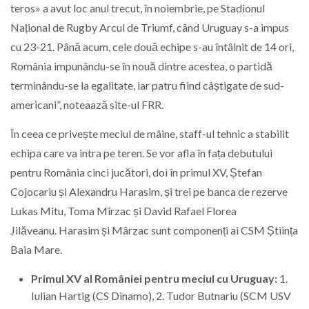
teros» a avut loc anul trecut, în noiembrie, pe Stadionul
Național de Rugby Arcul de Triumf, când Uruguay s-a impus
cu 23-21. Până acum, cele două echipe s-au întâlnit de 14 ori,
România impunându-se în nouă dintre acestea, o partidă
terminându-se la egalitate, iar patru fiind câștigate de sud-
americani”, noteaază site-ul FRR.
În ceea ce privește meciul de mâine, staff-ul tehnic a stabilit
echipa care va intra pe teren. Se vor afla în fața debutului
pentru România cinci jucători, doi în primul XV, Ștefan
Cojocariu și Alexandru Harasim, și trei pe banca de rezerve
Lukas Mitu, Toma Mîrzac și David Rafael Florea
Jilăveanu. Harasim și Mârzac sunt componenți ai CSM Știința
Baia Mare.
Primul XV al României pentru meciul cu Uruguay:
1.
Iulian Hartig (CS Dinamo), 2. Tudor Butnariu (SCM USV