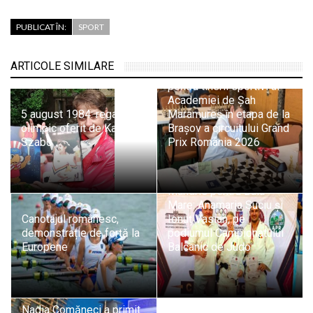
PUBLICAT ÎN:
SPORT
ARTICOLE SIMILARE
Evoluții promițătoare
pentru tinerii sportivi ai
Academiei de Șah
5 august 1984: regalul
Maramureș în etapa de la
olimpic oferit de Kati
Brașov a circuitului Grand
Szabo
Prix România 2026
Mândrie pentru Baia
Mare: Anamaria Suciu și
Canotajul românesc,
Ionuț Vasian, pe
demonstrație de forță la
podiumul Campionatului
Europene
Balcanic de Judo
Nadia Comăneci a primit