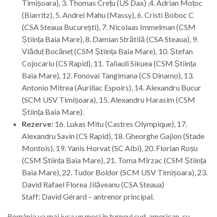
Timișoara), 3. Thomas Crețu (US Dax) ,4. Adrian Moțoc
(Biarritz), 5. Andrei Mahu (Massy), 6. Cristi Boboc C
(CSA Steaua București), 7. Nicolaas Immelman (CSM
Știința Baia Mare), 8. Damian Strătilă (CSA Steaua), 9.
Vlăduț Bocăneț (CSM Știința Baia Mare), 10. Ștefan
Cojocariu (CS Rapid), 11. Taliauli Sikuea (CSM Știința
Baia Mare), 12. Fonovai Tangimana (CS Dinamo), 13.
Antonio Mitrea (Aurillac Espoirs), 14. Alexandru Bucur
(SCM USV Timișoara), 15. Alexandru Harasim (CSM
Știința Baia Mare).
Rezerve:
16. Lukas Mitu (Castres Olympique), 17.
Alexandru Savin (CS Rapid), 18. Gheorghe Gajion (Stade
Montois), 19. Yanis Horvat (SC Albi), 20. Florian Roșu
(CSM Știința Baia Mare), 21. Toma Mîrzac (CSM Știința
Baia Mare), 22. Tudor Boldor (SCM USV Timișoara), 23.
David Rafael Florea Jilăveanu (CSA Steaua)
Staff: David Gérard – antrenor principal.
România va mai juca un meci în turneul sud-american, cu