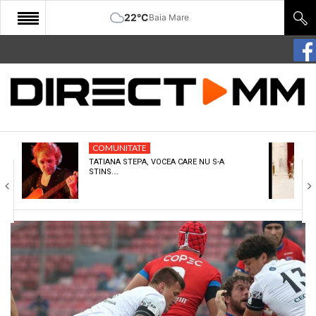
22°C
Baia Mare
START
COMUNITATE
EDITORIAL
COMUNITATE
CULTURA
TATIANA STEPA, VOCEA CARE NU S-A
STINS.…
ECONOMIE
SANATATE
SPORT
SPECIAL
POLITIC