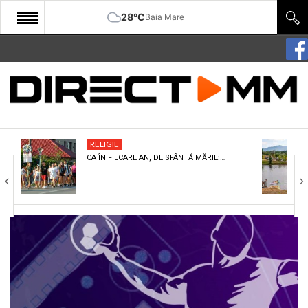
28°C
Baia Mare
START
COMUNITATE
EDITORIAL
RELIGIE
CULTURA
CA ÎN FIECARE AN, DE SFÂNTĂ MĂRIE:…
ECONOMIE
SANATATE
SPORT
SPECIAL
POLITIC