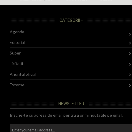
CATEGORII +
Agenda
Editorial
Super
Licitatii
Anuntul oficial
Externe
NEWSLETTER
Inscrie-te cu adresa de email pentru a primi noutatile pe email.