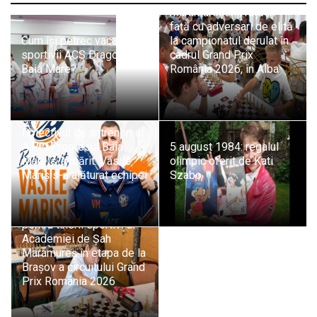
maramureșeni, față în
față cu adversari de elită
Cum își petrec vacanța
la campionatul derulat în
sportivii ACS Dragonul
cadrul Grand Prix
Baia Mare?
România 2026, în Alba
Colectivul de antrenori al
A.F.C. Progresul Baia
5 august 1984: regalul
Mare s-a mărit: Vasile
olimpic oferit de Kati
Mariș s-a alăturat echipei
Szabo
Evoluții promițătoare
pentru tinerii sportivi ai
Academiei de Șah
Maramureș în etapa de la
Brașov a circuitului Grand
Prix România 2026