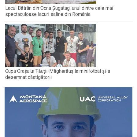
Lacul Bătrân din Ocna Șugatag, unul dintre cele mai
spectaculoase lacuri saline din România
Cupa Orașului Tăuții-Măgherăuș la minifotbal și-a
desemnat câștigătorii