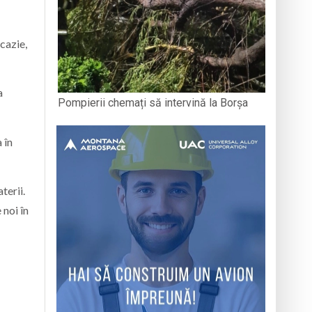
cazie,
a
Pompierii chemați să intervină la Borșa
 în
terii.
 noi în