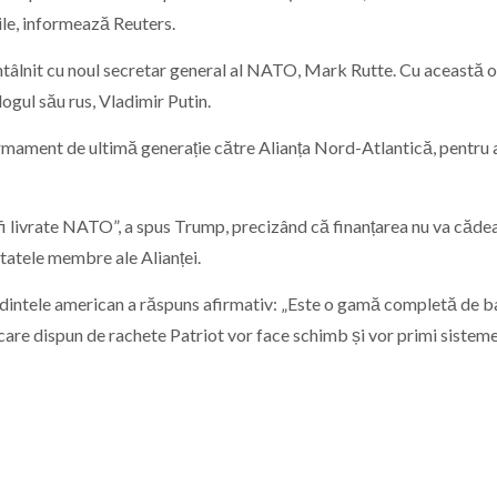
ile, informează Reuters.
întâlnit cu noul secretar general al NATO, Mark Rutte. Cu această o
ogul său rus, Vladimir Putin.
armament de ultimă generație către Alianța Nord-Atlantică, pentru 
i livrate NATO”, a spus Trump, precizând că finanțarea nu va cădea
statele membre ale Alianței.
ședintele american a răspuns afirmativ: „Este o gamă completă de ba
care dispun de rachete Patriot vor face schimb și vor primi sisteme