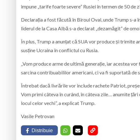
impune „tarife foarte severe” Rusiei în termen de 50 de z
Declarația a fost făcută în Biroul Oval, unde Trump s-a 
liderul de la Casa Albă s-a declarat „dezamăgit” de omol
În plus, Trump a anunțat că SUA vor produce și trimite 
susține Ucraina în conflictul cu Rusia.
„Vom produce arme de ultimă generație, iar acestea vor f
sarcina contribuabililor americani, ci va fi suportată de 
Întrebat dacă livrările vor include rachete Patriot, pre
Vom primi câteva în curând, în câteva zile… anumite țări 
locul celor vechi”, a explicat Trump.
Vasile Petrovan
Distribuie