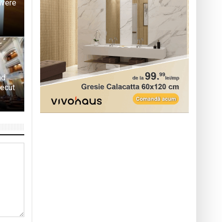
avere
nd
recut