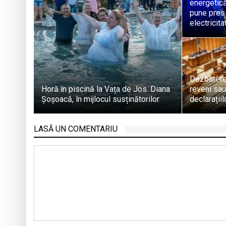
energetică
pune pres
electricita
Dezbatere
Horă în piscină la Vața de Jos. Diana
reveni sau
Șoșoacă, în mijlocul susținătorilor
declarații
LASĂ UN COMENTARIU