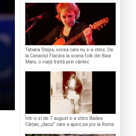
ași stres, iar una dezvoltă anxietate,
opere orașul dintr-o perspectivă diferită
ați propriul talisman „prinzător de vise”
Tatiana Stepa, vocea care nu s-a stins. De
n Baia Mare, o viață trăită prin cântec
la Cenaclul Flacăra la scena folk din Baia
Mare, o viață trăită prin cântec
Într-o zi de 7 august s-a stins Badea
Cârțan, „dacul” care a ajuns pe jos la Roma