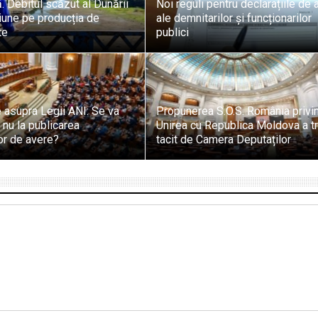
. Debitul scăzut al Dunării
Noi reguli pentru declarațiile de 
iune pe producția de
ale demnitarilor și funcționarilor
te
publici
 asupra Legii ANI: Se va
Propunerea S.O.S. România privi
 nu la publicarea
Unirea cu Republica Moldova a t
lor de avere?
tacit de Camera Deputaților