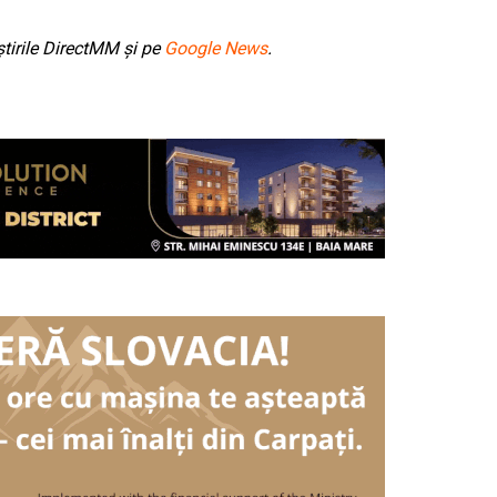
tirile DirectMM și pe
Google News
.