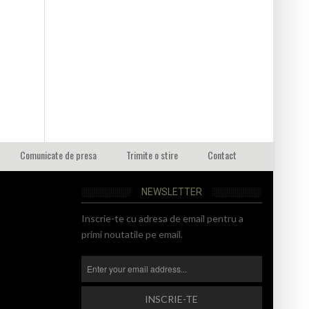
Comunicate de presa
Trimite o stire
Contact
NEWSLETTER
Inscrie-te cu adresa de email pentru a
primi noutatile pe email.