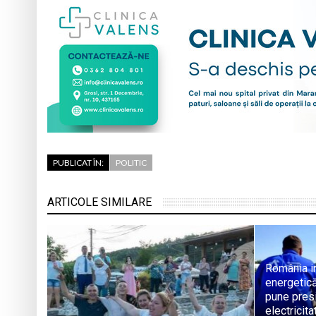
PUBLICAT ÎN:
POLITIC
ARTICOLE SIMILARE
România in
energetică
pune pres
electricita