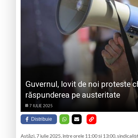
CLUJ-NAPOCA
Prognoza meteo M
Tatiana Stepa, voce
Într-o zi de 7 augu
Colectivul de antre
Guvernul, lovit de noi proteste c
răspunderea pe austeritate
7 IULIE 2025
Distribuie
Astăzi, 7 iulie 2025, între orele 11:00 și 13:00, sindicali