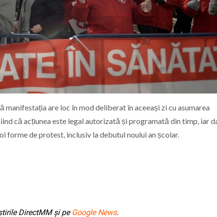
că manifestația are loc în mod deliberat în aceeași zi cu asumarea
iind că acțiunea este legal autorizată și programată din timp, iar 
 noi forme de protest, inclusiv la debutul noului an școlar.
tirile DirectMM și pe
Google News
.