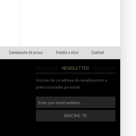
Comunicate de presa
Trimite o stire
Contact
NEWSLETTER
Inscrie-te cu adresa de email pentru a
primi noutatile pe email.