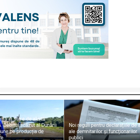
tră în stare de alertă
. Debitul scăzut al Dunării
Noi reguli pentru declarațiile de 
iune pe producția de
ale demnitarilor și funcționarilor
te
publici