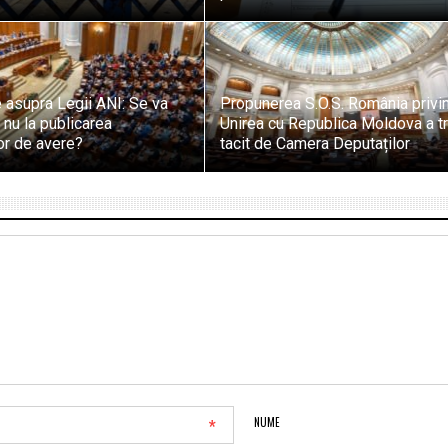
 asupra Legii ANI: Se va
Propunerea S.O.S. România privi
 nu la publicarea
Unirea cu Republica Moldova a t
lor de avere?
tacit de Camera Deputaților
*
NUME