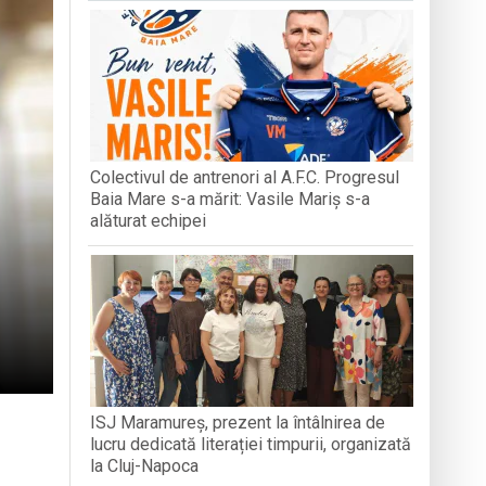
MUZEUL SATULUI
n Baia Mare, o viață trăită prin cântec
Roma
Colectivul de antrenori al A.F.C. Progresul
-a alăturat echipei
Baia Mare s-a mărit: Vasile Mariș s-a
alăturat echipei
ISJ Maramureș, prezent la întâlnirea de
lucru dedicată literației timpurii, organizată
la Cluj-Napoca