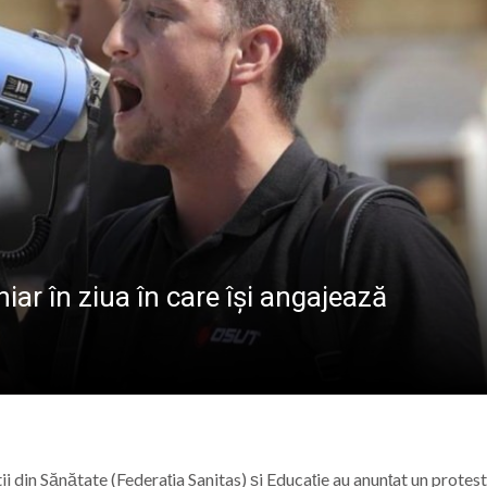
aramureș, sâmbătă 8 august 2026
a care nu s-a stins. De la Cenaclul Flacăra la scena folk di
st s-a stins Badea Cârțan, „dacul” care a ajuns pe jos la 
nori al A.F.C. Progresul Baia Mare s-a mărit: Vasile Mariș s
hiar în ziua în care își angajează
ştii din Sănătate (Federația Sanitas) și Educație au anunțat un protest