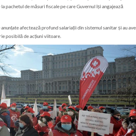
ie la pachetul de măsuri fiscale pe care Guvernul își angajează
anunțate afectează profund salariații din sistemul sanitar și au ave
ie posibilă de acțiuni viitoare.