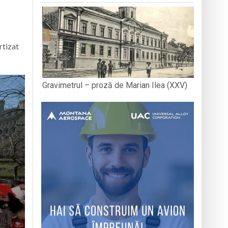
rtizat
Gravimetrul – proză de Marian Ilea (XXV)