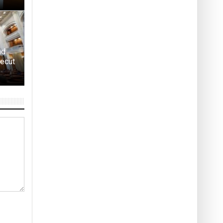
nd
recut