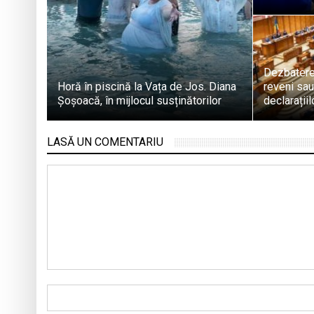
Dezbatere
Horă în piscină la Vața de Jos. Diana
reveni sau
Șoșoacă, în mijlocul susținătorilor
declarații
LASĂ UN COMENTARIU