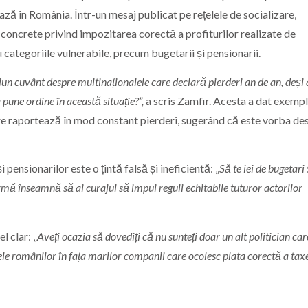
ază în România. Într-un mesaj publicat pe rețelele de socializare,
concrete privind impozitarea corectă a profiturilor realizate de
 categoriile vulnerabile, precum bugetarii și pensionarii.
un cuvânt despre multinaționalele care declară pierderi an de an, deși 
 pune ordine în această situație?”,
a scris Zamfir. Acesta a dat exempl
care raportează în mod constant pierderi, sugerând că este vorba de
pensionarilor este o țintă falsă și ineficientă: „
Să te iei de bugetari 
rmă înseamnă să ai curajul să impui reguli echitabile tuturor actorilor
l clar: „
Aveți ocazia să dovediți că nu sunteți doar un alt politician car
sele românilor în fața marilor companii care ocolesc plata corectă a taxe