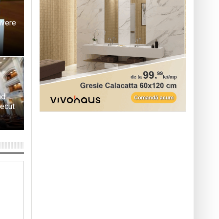
avere
nd
recut