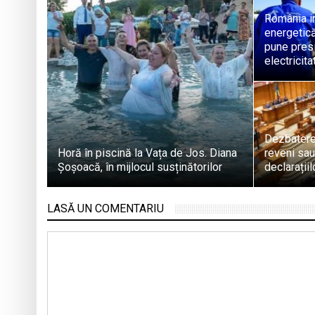
România in
energetică
pune pres
electricita
Dezbatere
Horă în piscină la Vața de Jos. Diana
reveni sau
Șoșoacă, în mijlocul susținătorilor
declarații
LASĂ UN COMENTARIU