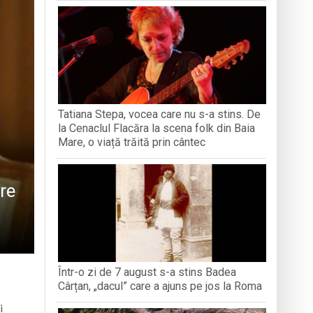
iment dedicat marelui voievod, la
ași stres, iar una dezvoltă anxietate,
opere orașul dintr-o perspectivă diferită
Tatiana Stepa, vocea care nu s-a stins. De
ați propriul talisman „prinzător de vise”
la Cenaclul Flacăra la scena folk din Baia
Mare, o viață trăită prin cântec
re
Într-o zi de 7 august s-a stins Badea
Cârțan, „dacul” care a ajuns pe jos la Roma
i