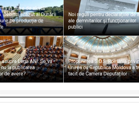
tră în stare de alertă
. Debitul scăzut al Dunării
Noi reguli pentru declarațiile de 
iune pe producția de
ale demnitarilor și funcționarilor
te
publici
 asupra Legii ANI: Se va
Propunerea S.O.S. România privi
 nu la publicarea
Unirea cu Republica Moldova a t
lor de avere?
tacit de Camera Deputaților