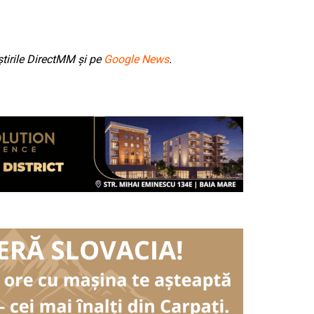
tirile DirectMM și pe
Google News
.