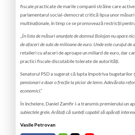
fiscale practicate de marile companii străine care active
parlamentarul social-democrat critică lipsa unor măsuri 
multinaționale, în timp ce se promovează restricții pentru
„
În lista de măsuri anunțate de domnul Bolojan nu apare nici
de afaceri de sute de milioane de euro. Unde este curajul de a
retaileri cu afaceri de aproape un miliard de euro, dar 
practici fiscale discutabile tolerate de autorități.
Senatorul PSD a sugerat că lupta împotriva bugetarilor și 
pensionari e doar o frecție la picior de lemn. Adevărata refo
economici
.”
În încheiere, Daniel Zamfir i-a transmis premierului un ape
subiectele grele. Arătați că sunteți capabil să apărați intere
Vasile Petrovan