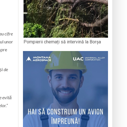
au cifre
ul unor
Pompierii chemați să intervină la Borșa
spre
și de
e evită
lor.”