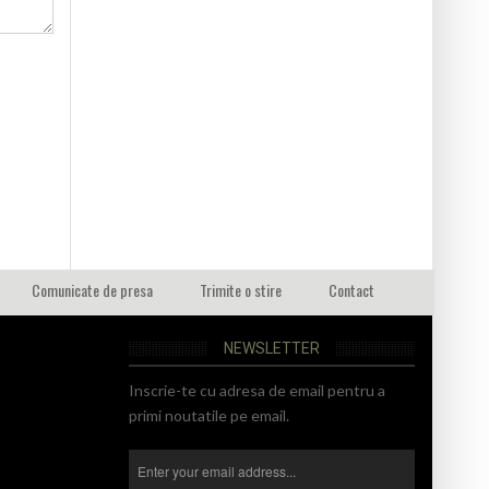
Comunicate de presa
Trimite o stire
Contact
NEWSLETTER
Inscrie-te cu adresa de email pentru a
primi noutatile pe email.