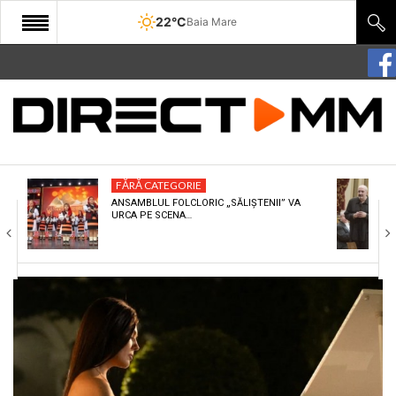
22°C
Baia Mare
START
COMUNITATE
EDITORIAL
FĂRĂ CATEGORIE
CULTURA
ANSAMBLUL FOLCLORIC „SĂLIȘTENII” VA
URCA PE SCENA…
ECONOMIE
SANATATE
SPORT
SPECIAL
POLITIC