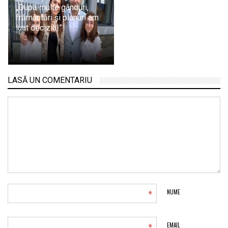
„După multe gânduri,
frământări și planuri am
luat decizia!”
LASĂ UN COMENTARIU
*
NUME
EMAIL