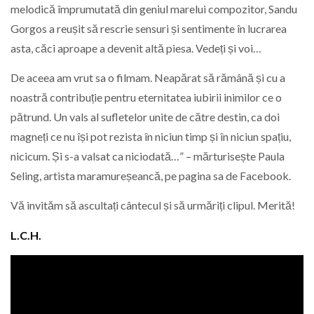
melodică împrumutată din geniul marelui compozitor, Sandu
Gorgos a reușit să rescrie sensuri și sentimente în lucrarea
asta, căci aproape a devenit altă piesa. Vedeți și voi…
De aceea am vrut sa o filmam. Neapărat să rămână și cu a
noastră contribuție pentru eternitatea iubirii inimilor ce o
pătrund. Un vals al sufletelor unite de către destin, ca doi
magneți ce nu își pot rezista în niciun timp și în niciun spațiu,
nicicum. Și s-a valsat ca niciodată…” – mărturisește Paula
Seling, artista maramureșeancă, pe pagina sa de Facebook.
Vă invităm să ascultați cântecul și să urmăriți clipul. Merită!
L.C.H.