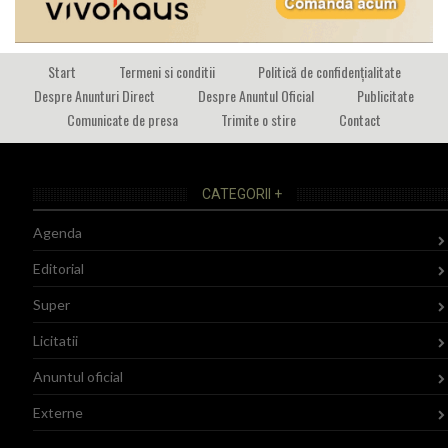
Start
Termeni si conditii
Politică de confidențialitate
Despre Anunturi Direct
Despre Anuntul Oficial
Publicitate
Comunicate de presa
Trimite o stire
Contact
CATEGORII +
Agenda
Editorial
Super
Licitatii
Anuntul oficial
Externe