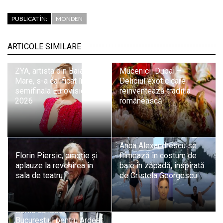
PUBLICAT ÎN:
MONDEN
ARTICOLE SIMILARE
ZYA, artista din Baia
Mucenicii Dubai –
Mare, s-a calificat în
Deliciul exotic care
semifinala Eurovision
reinventează tradiția
2026
românească
Anca Alexandrescu se
Florin Piersic, emoție și
filmează în costum de
aplauze la revenirea în
baie în zăpadă, inspirată
sala de teatru
de Cristela Georgescu
Lavinia Goste şi Marius
Zorilă au lăsat
Bucureştiul pentru Ardeal: