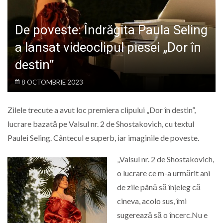
LIFE
De poveste: Îndrăgita Paula Seling
a lansat videoclipul piesei „Dor în
destin”
8 OCTOMBRIE 2023
Zilele trecute a avut loc premiera clipului „Dor în destin”,
lucrare bazată pe Valsul nr. 2 de Shostakovich, cu textul
Paulei Seling. Cântecul e superb, iar imaginile de poveste.
„Valsul nr. 2 de Shostakovich,
o lucrare ce m-a urmărit ani
de zile până să înțeleg că
cineva, acolo sus, îmi
sugerează să o încerc.Nu e