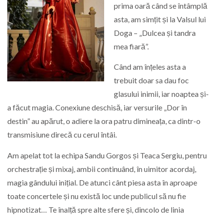
prima oară când se întâmplă
asta, am simțit și la Valsul lui
Doga – „Dulcea și tandra
mea fiară”.
Când am înțeles asta a
trebuit doar sa dau foc
glasului inimii, iar noaptea și-
a făcut magia. Conexiune deschisă, iar versurile „Dor în
destin” au apărut, o adiere la ora patru dimineața, ca dintr-o
transmisiune direcă cu cerul întâi.
Am apelat tot la echipa Sandu Gorgos și Teaca Sergiu, pentru
orchestrație și mixaj, ambii continuând, în uimitor acordaj,
magia gândului inițial. De atunci cânt piesa asta în aproape
toate concertele și nu există loc unde publicul să nu fie
hipnotizat… Te înalță spre alte sfere și, dincolo de linia