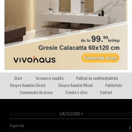
Start
Termeni si conditii
Politică de confidențialitate
Despre Anunturi Direct
Despre Anuntul Oficial
Publicitate
Comunicate de presa
Trimite o stire
Contact
CATEGORII +
Agenda