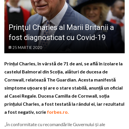
LIFE
Prinţul Charles al Marii Britanii a
fost diagnosticat cu Covid-19
25 MARTIE 2020
Prințul Charles, în vârstă de 71 de ani, se află în izolare la
castelul Balmoral din Scoția, alături de ducesa de
Cornwall, relatează The Guardian. Acesta manifestă
simptome ușoare și are o stare stabilă, anunță un oficial
al Casei Regale. Ducesa Camilla de Cornwall, soția
prințului Charles, a fost testată la rândul ei, iar rezultatul
a fost negativ, scrie
forbes.ro.
„În conformitate cu recomandările Guvernului și ale