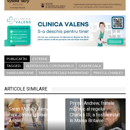
PUBLICAT ÎN:
EXTERNE
TAGGED:
ALERTA NOUL CORONAVIRUS
CASA REGALA
MAREA BRITANIE
MASURI SPECIALE MAPAMOND
PRINTUL CHARLES
ARTICOLE SIMILARE
Prințul Andrew, fratele
Sarah Mullally, femeia
mai mic al regelui
care conduce Biserica
Charles III, a fost arestat
Angliei
în Marea Britanie
Noutăți: Persoanele care