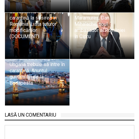
au făcut și a doua doză
Oficial: Fostul
de vaccin nu mai intră în
parlamentar de
carantină la sosirea în
Maramureș, Dan
România. Lista tuturor
Mihalache, noul
modificărilor
ambasador al României
(DOCUMENT)
în Cipru
Românii care merg în
Ungaria trebuie să intre în
carantină. Anunțul
guvernului de la
Budapesta
LASĂ UN COMENTARIU