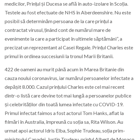
medicilor, Prințul și Ducesa se află în auto-izolare în Scoția.
Testele au fost efectuate de NHS în Aberdeenshire. Nu este
posibil să determinăm persoana de la care prințul a
contractat virusul, ținând cont de numărul mare de
evenimente la care a participat în ultimele săptămâni”, a
precizat un reprezentant al Casei Regale. Prințul Charles este
primul în ordinea succesiunii la tronul Marii Britanii.
422 de oameni au murit până acum în Marea Britanie din
cauza noului coronavirus, iar numărul persoanelor infectate a
depășit 8.000. Cazul prințului Charles este cel mai recent
dintr-o listă care devine tot mai lungă a persoanelor publice
și celebrităților din toată lumea infectate cu COVID-19.
Primul infectat faimos a fost actorul Tom Hanks, aflat la
filmări în Australia, împreună cu soția sa, Rita Wilson. Au
urmat apoi actorul Idris Elba, Sophie Trudeau, soția prim-
ministrului Canadei, Justin Trudeau, prințul Albert de Monaco,