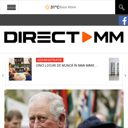
31°C
Baia Mare
START
COMUNITATE
EDITORIAL
ADMINISTRATIE
CULTURA
CINCI LOCURI DE MUNCĂ ÎN BAIA MARE.…
ECONOMIE
SANATATE
SPORT
SPECIAL
POLITIC