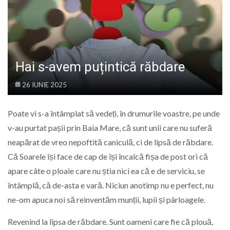
LIFE
Hai s-avem puțintică răbdare
26 IUNIE 2025
Poate vi s-a întâmplat să vedeți, în drumurile voastre, pe unde
v-au purtat pașii prin Baia Mare, că sunt unii care nu suferă
neapărat de vreo nepoftită caniculă, ci de lipsă de răbdare.
Că Soarele își face de cap de își încalcă fișa de post ori că
apare câte o ploaie care nu știa nici ea că e de serviciu, se
întâmplă, că de-asta e vară. Niciun anotimp nu e perfect, nu
ne-om apuca noi să reinventăm munții, lupii și pârloagele.
Revenind la lipsa de răbdare. Sunt oameni care fie că plouă,