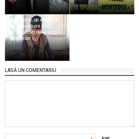
Editorialul de miercuri:
Baia Sprie, un exemplu
de conviețuire între
naționalități de-a lungul
secolelor
LASĂ UN COMENTARIU
NUME