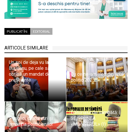
PUBLICAT ÎN:
EDITORIAL
ARTICOLE SIMILARE
Un soi de deja vu la FRF:
Burleanu, pe cale să mai
obțină un mandat de
Cu ce ne-am ales din anul
președinte
politic 2025
Editorialul de sâmbătă: I
Panglici, discursuri și
SE SPUNEA
amnezia politicienilor
«MONȘERUL» (I)