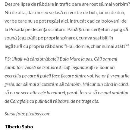
Despre lipsa de răbdare în trafic oare are rost să mai vorbim?
Nu de alta, dar mereu se lasă cu vorbe de buh, iar nu de duh,
vorbe care nu se pot regăsi aici, întrucât cad ca bolovanii de
la Posada pe decența scriiturii. Până și unii cerșetori ajung să
spună (caz pățit pe propria spinare), cumva sastisiți în
legătură cu propria răbdare: ”Hai, dom’le, chiar numai atât!?”.
PS: Uitați-vă când străbateți Baia Mare la pas. Câți oameni
zâmbitori vedeți pe trotuare și câți îngândurați? E doar un
exercițiu pe care îl puteți face fiecare dintre voi. Ne-or fi vremurile
grele, dar să mai și cutezăm să zâmbim. Măcar din când în când,
să nu ne sece alte cele la naturel, parol! În rest să ne mai amintim
de Caragiale cu puțintică răbdare, de ne trage ața.
Sursa foto: pixabay.com
Tiberiu Sabo