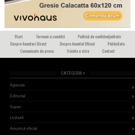
Start
Termeni si conditii
Politică de confidențialitate
Despre Anunturi Direct
Despre Anuntul Oficial
Publicitate
Comunicate de presa
Trimite o stire
Contact
CATEGORII +
Agenda
Editorial
Super
Licitatii
Anuntul oficial