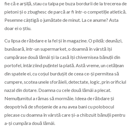
fie că e arșiță, stau cu talpa pe buza bordurii de la trecerea de
pietoni și o zbughesc de parcă ar fi într-o competiție atletică.
Pesemne câștigă o jumătate de minut. La ce anume? Asta
doar ei o știu.
Cu lipsa de răbdare e la fel și în magazine. O pildă: deunăzi,
bunăoară, într-un supermarket, o doamnă în vârstă își
cumpărase două lămâi și la casă își chivernisea bănuții din
portofel, întârziind puțintel la plată. Astă vreme, un cetățean
din spatele ei, cu coșul burdușit de ceea ce-și permitea să
cumpere, scotea unele sforăieli, detectate, logic, prin orificiul
nazal din dotare. Doamna cu cele două lămâi a plecat.
Nemulțumitul a rămas să mormăie. Ideea de răbdare și
deopotrivă de sfioșenie de a nu avea bani cu polobocul
plecase cu doamna în vârstă care și-a chibzuit bănuții pentru
a-și cumpăra două lămâi.