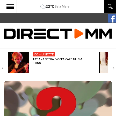
22°C
Baia Mare
START
COMUNITATE
EDITORIAL
COMUNITATE
CULTURA
TATIANA STEPA, VOCEA CARE NU S-A
STINS.…
ECONOMIE
SANATATE
SPORT
SPECIAL
POLITIC