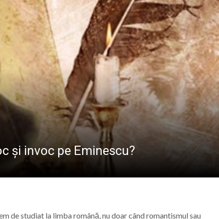
Revin ploile torențiale
ză: pajiștile alpine nu sunt trasee off-road
 „Rivulus Pueris” Baia Mare au încheiat o vară plină de aven
a și Baia Mare: istorie, patrimoniu și memorie” – un even
e Istorie și Arheologie Maramureș
voc și invoc pe Eminescu?
avem de studiat la limba română, nu doar când romantismul sau