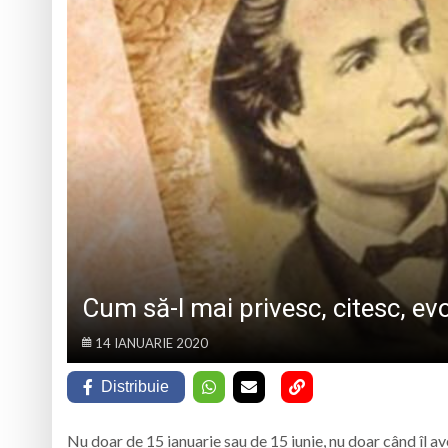
Cod roșu la Borșa. 
Jandarmii avertizea
Copiii de la Centrul
„Iancu de Hunedoar
Muzeul Județean d
Cum să-l mai privesc, citesc, e
14 IANUARIE 2020
Distribuie
Nu doar de 15 ianuarie sau de 15 iunie, nu doar când îl 