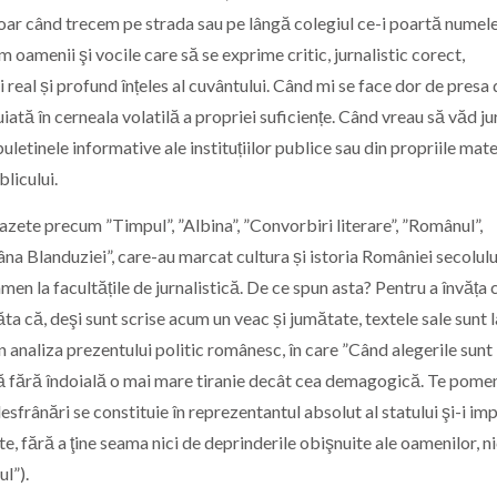
doar când trecem pe strada sau pe lângă colegiul ce-i poartă numele
m oamenii şi vocile care să se exprime critic, jurnalistic corect,
i real și profund înțeles al cuvântului. Când mi se face dor de presa
iată în cerneala volatilă a propriei suficiențe. Când vreau să văd ju
letinele informative ale instituțiilor publice sau din propriile mate
licului.
 gazete precum ”Timpul”, ”Albina”, ”Convorbiri literare”, ”Românul”,
tâna Blanduziei”, care-au marcat cultura și istoria României secolulu
men la facultățile de jurnalistică. De ce spun asta? Pentru a învăța c
ăta că, deşi sunt scrise acum un veac și jumătate, textele sale sunt l
n analiza prezentului politic românesc, în care ”Când alegerile sunt
stă fără îndoială o mai mare tiranie decât cea demagogică. Te pome
esfrânări se constituie în reprezentantul absolut al statului şi-i im
te, fără a ţine seama nici de deprinderile obişnuite ale oamenilor, ni
ul”).