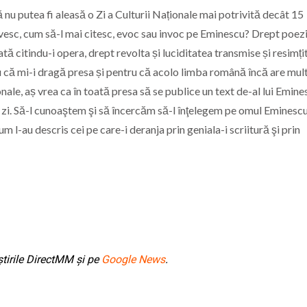
 nu putea fi aleasă o Zi a Culturii Naționale mai potrivită decât 15
rivesc, cum să-l mai citesc, evoc sau invoc pe Eminescu? Drept poez
rată citindu-i opera, drept revolta și luciditatea transmise și resimți
tru că mi-i dragă presa și pentru că acolo limba română încă are mul
nale, aș vrea ca în toată presa să se publice un text de-al lui Emine
zi. Să-l cunoaştem şi să încercăm să-l înţelegem pe omul Eminescu
um l-au descris cei pe care-i deranja prin geniala-i scriitură şi prin
tirile DirectMM și pe
Google News
.