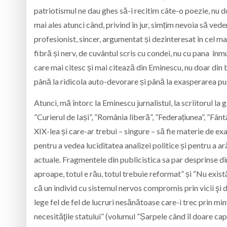
patriotismul ne dau ghes să-i recitim câte-o poezie, nu 
mai ales atunci când, privind în jur, simțim nevoia să vede
profesionist, sincer, argumentat și dezinteresat în cel ma
fibră și nerv, de cuvântul scris cu condei, nu cu pana înmu
care mai citesc și mai citează din Eminescu, nu doar din bu
până la ridicola auto-devorare și până la exasperarea pub
Atunci, mă întorc la Eminescu jurnalistul, la scriitorul la
”Curierul de Iași”, ”România liberă”, ”Federațiunea”, ”Fân
XIX-lea și care-ar trebui – singure – să fie materie de exa
pentru a vedea luciditatea analizei politice și pentru a ar
actuale. Fragmentele din publicistica sa par desprinse di
aproape, totul e rău, totul trebuie reformat” și “Nu exi
că un individ cu sistemul nervos compromis prin vicii şi d
lege fel de fel de lucruri nesănătoase care-i trec prin min
necesităţile statului” (volumul ”Șarpele când îl doare cap