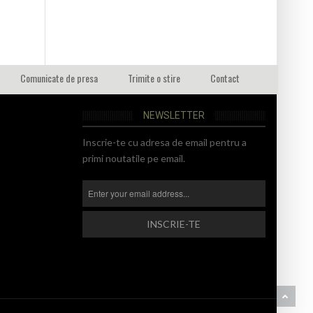
Comunicate de presa
Trimite o stire
Contact
NEWSLETTER
Inscrie-te cu adresa de email pentru a
primi noutatile pe email.
BA