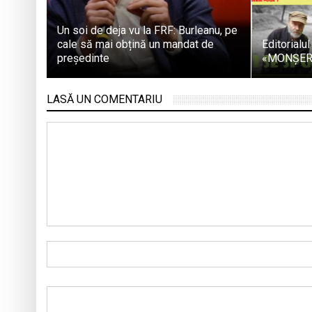
Un soi de deja vu la FRF: Burleanu, pe
cale să mai obțină un mandat de
Editorial
președinte
«MONȘERU
LASĂ UN COMENTARIU