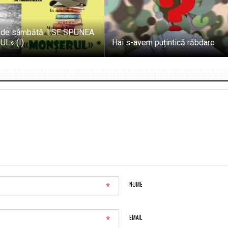
ul de sâmbătă: I SE SPUNEA
L» (I)
Hai s-avem puțintică răbdare
*
NUME
*
EMAIL