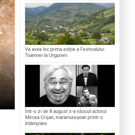
turi și amintiri
Va avea loc prima ediție a Festivalului
iment dedicat marelui voievod, la
Toamnei la Ungureni
Într-o zi de 8 august s-a născut actorul
Mircea Crișan, maramureșean printr-o
întâmplare