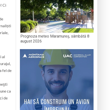
! Ci
 de
rnaliști
riale,
Prognoza meteo Maramureș, sâmbătă 8
august 2026
i al
urajul,
a fel de
neşti
pune ca
ci de