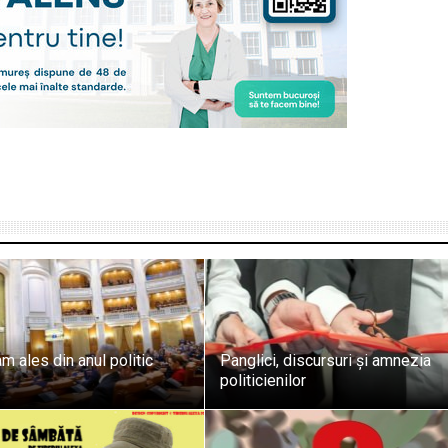
m ales din anul politic
Panglici, discursuri și amnezia
politicienilor