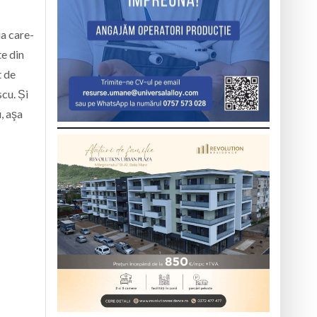
ia care-
te din
t de
scu. Și
, aşa