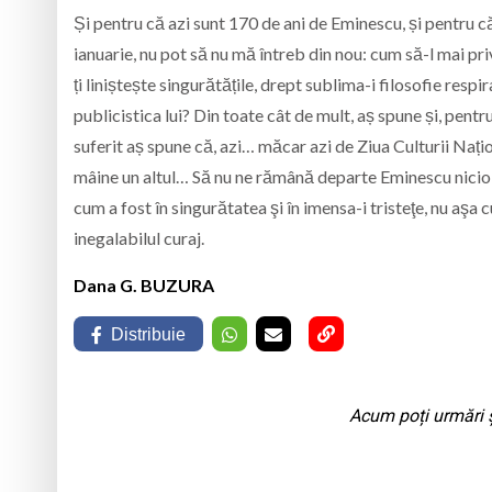
Și pentru că azi sunt 170 de ani de Eminescu, și pentru că
ianuarie, nu pot să nu mă întreb din nou: cum să-l mai p
ți liniștește singurătățile, drept sublima-i filosofie respi
publicistica lui? Din toate cât de mult, aș spune și, pen
suferit aș spune că, azi… măcar azi de Ziua Culturii Națio
mâine un altul… Să nu ne rămână departe Eminescu nicio 
cum a fost în singurătatea şi în imensa-i tristeţe, nu aşa c
inegalabilul curaj.
Dana G. BUZURA
Distribuie
Acum poți urmări ș