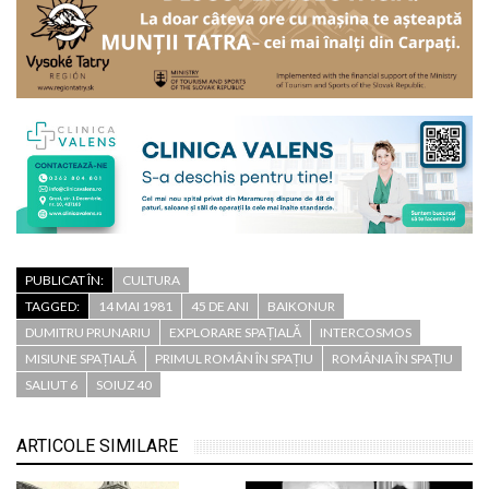
PUBLICAT ÎN:
CULTURA
TAGGED:
14 MAI 1981
45 DE ANI
BAIKONUR
DUMITRU PRUNARIU
EXPLORARE SPAȚIALĂ
INTERCOSMOS
MISIUNE SPAȚIALĂ
PRIMUL ROMÂN ÎN SPAȚIU
ROMÂNIA ÎN SPAȚIU
SALIUT 6
SOIUZ 40
ARTICOLE SIMILARE