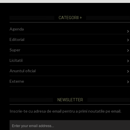
CATEGORII +
Agenda
Editorial
Super
Licitatii
Anuntul oficial
Externe
NEWSLETTER
Inscrie-te cu adresa de email pentru a primi noutatile pe email.