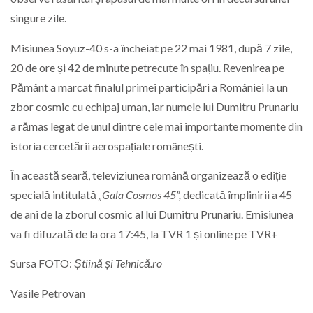
singure zile.
Misiunea Soyuz-40 s-a încheiat pe 22 mai 1981, după 7 zile,
20 de ore și 42 de minute petrecute în spațiu. Revenirea pe
Pământ a marcat finalul primei participări a României la un
zbor cosmic cu echipaj uman, iar numele lui Dumitru Prunariu
a rămas legat de unul dintre cele mai importante momente din
istoria cercetării aerospațiale românești.
În această seară, televiziunea română organizează o ediție
specială intitulată
„Gala Cosmos 45”,
dedicată împlinirii a 45
de ani de la zborul cosmic al lui Dumitru Prunariu. Emisiunea
va fi difuzată de la ora 17:45, la TVR 1 și online pe TVR+
Sursa FOTO:
Știină și Tehnică.ro
Vasile Petrovan