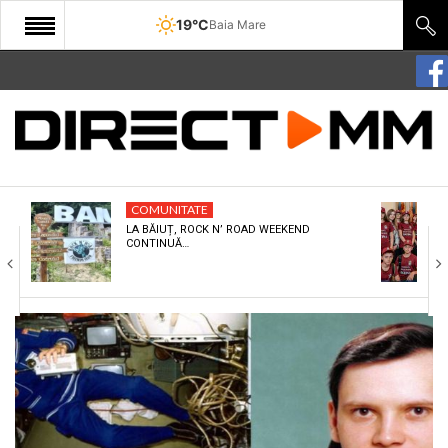
19°C
Baia Mare
START
COMUNITATE
EDITORIAL
COMUNITATE
CULTURA
LA BĂIUȚ, ROCK N’ ROAD WEEKEND
CONTINUĂ…
ECONOMIE
SANATATE
SPORT
SPECIAL
POLITIC