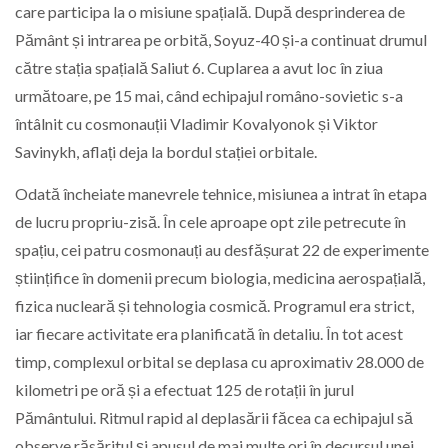
care participa la o misiune spațială. După desprinderea de
Pământ și intrarea pe orbită, Soyuz-40 și-a continuat drumul
către stația spațială Saliut 6. Cuplarea a avut loc în ziua
următoare, pe 15 mai, când echipajul româno-sovietic s-a
întâlnit cu cosmonauții Vladimir Kovalyonok și Viktor
Savinykh, aflați deja la bordul stației orbitale.
Odată încheiate manevrele tehnice, misiunea a intrat în etapa
de lucru propriu-zisă. În cele aproape opt zile petrecute în
spațiu, cei patru cosmonauți au desfășurat 22 de experimente
științifice în domenii precum biologia, medicina aerospațială,
fizica nucleară și tehnologia cosmică. Programul era strict,
iar fiecare activitate era planificată în detaliu. În tot acest
timp, complexul orbital se deplasa cu aproximativ 28.000 de
kilometri pe oră și a efectuat 125 de rotații în jurul
Pământului. Ritmul rapid al deplasării făcea ca echipajul să
observe răsăritul și apusul de mai multe ori în decursul unei