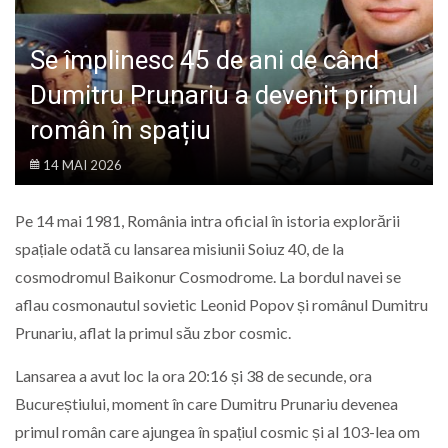
LIFE
Se împlinesc 45 de ani de când
Dumitru Prunariu a devenit primul
român în spațiu
14 MAI 2026
Pe 14 mai 1981, România intra oficial în istoria explorării
spațiale odată cu lansarea misiunii Soiuz 40, de la
cosmodromul Baikonur Cosmodrome. La bordul navei se
aflau cosmonautul sovietic Leonid Popov și românul Dumitru
Prunariu, aflat la primul său zbor cosmic.
Lansarea a avut loc la ora 20:16 și 38 de secunde, ora
Bucureștiului, moment în care Dumitru Prunariu devenea
primul român care ajungea în spațiul cosmic și al 103-lea om