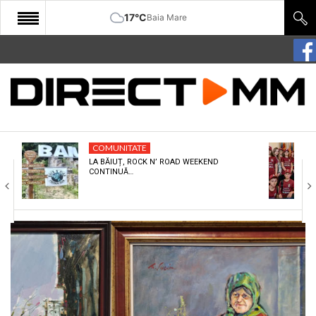
17°C
Baia Mare
START
COMUNITATE
EDITORIAL
COMUNITATE
CULTURA
LA BĂIUȚ, ROCK N’ ROAD WEEKEND
CONTINUĂ…
ECONOMIE
SANATATE
SPORT
SPECIAL
POLITIC