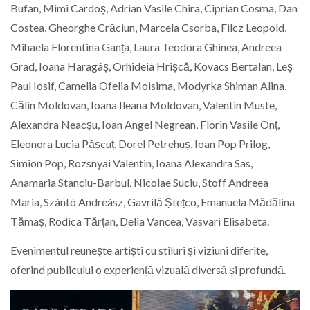
Bufan, Mimi Cardoș, Adrian Vasile Chira, Ciprian Cosma, Dan
Costea, Gheorghe Crăciun, Marcela Csorba, Filcz Leopold,
Mihaela Florentina Ganța, Laura Teodora Ghinea, Andreea
Grad, Ioana Haragâș, Orhideia Hrișcă, Kovacs Bertalan, Leș
Paul Iosif, Camelia Ofelia Moisima, Modyrka Shiman Alina,
Călin Moldovan, Ioana Ileana Moldovan, Valentin Muste,
Alexandra Neacșu, Ioan Angel Negrean, Florin Vasile Onț,
Eleonora Lucia Pășcuț, Dorel Petrehuș, Ioan Pop Prilog,
Simion Pop, Rozsnyai Valentin, Ioana Alexandra Sas,
Anamaria Stanciu-Barbul, Nicolae Suciu, Stoff Andreea
Maria, Szántó Andreász, Gavrilă Ștețco, Emanuela Mădălina
Tămaș, Rodica Tărțan, Delia Vancea, Vasvari Elisabeta.
Evenimentul reunește artiști cu stiluri și viziuni diferite,
oferind publicului o experiență vizuală diversă și profundă.