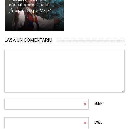
născut Viorel Costin
„feciorul de pe Mara”
LASĂ UN COMENTARIU
*
NUME
*
EMAIL