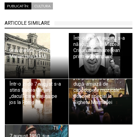
PUBLICAT ÎN:
CULTURA
ARTICOLE SIMILARE
Într-o zi de 8 august s-a
născut actorul Mircea
Gravimetrul – proză de
Crișan, maramureșean
Marian Ilea (XXV)
printr-o întâmplare
„12 pianiști la 2 piane – O
Într-o zi de 7 august s-a
după-amiază de
stins Badea Cârțan,
capodopere muzicale”.
„dacul” care a ajuns pe
Concert special la
jos la Roma
Sighetu Marmației
7 august 1950, s-a