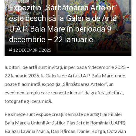
LIFE
Expoziția „Sărbătoarea Artelor”
este deschisă la Galeria de Artă
U.A.P. Baia Mare în perioada 9
decembrie – 22 ianuarie
12 DECEMBRIE 2025
Iubitorii de artă sunt invitați, în perioada 9 decembrie 2025 –
22 ianuarie 2026, la Galeria de Artă U.A.P. Baia Mare, unde
poate fi admirată expoziția „Sărbătoarea Artelor”, un
eveniment amplu care reunește lucrări de grafică, pictură,
fotografie și ceramică.
Pe simeze sunt expuse creații semnate de artiști ai Filialei
Baia Mare a Uniunii Artiștilor Plastici din România (UAPR):
Balazsi Lavinia Maria, Dan Bărcan, Daniel Bozga, Octavian