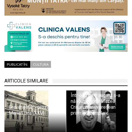
PUBLICAT ÎN:
CULTURA
ARTICOLE SIMILARE
Într-o zi de 8 august s-a
născut actorul Mircea
Gravimetrul – proză de
Crișan, maramureșean
Marian Ilea (XXV)
printr-o întâmplare