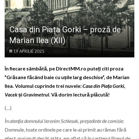
LIFE
Casa din Piața Gorki – proză de
Marian Ilea (XII)
19 APRILIE 2025
În fiecare sâmbătă, pe DirectMM.ro puteți citi proza
”Grăsane făcând baie cu ușile larg deschise”, de Marian
Ilea. Volumul cuprinde trei nuvele:
Casa din Piața Gorki,
Vacek
și
Gravimetrul.
Vă dorim lectură plăcută!
(…)
În atenţia domnului Ieronim Schlesak, preşedinte de comisie:
Domnule, toate ordinele pe care le‑ai primit au rămas fără
efect, mai mult decât atâta, am aflat că în cartierul Pianul de