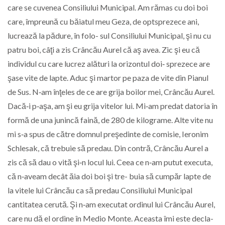
care se cuvenea Consiliului Municipal. Am rămas cu doi boi
care, împreună cu băiatul meu Geza, de optsprezece ani,
lucrează la pădure, în folo- sul Consiliului Municipal, şi nu cu
patru boi, câţi a zis Crâncău Aurel că aş avea. Zic şi eu că
individul cu care lucrez alături la orizontul doi‑ sprezece are
şase vite de lapte. Aduc şi martor pe paza de vite din Pianul
de Sus. N‑am înţeles de ce are grija boilor mei, Crâncău Aurel.
Dacă‑i p‑aşa, am şi eu grija vitelor lui. Mi‑am predat datoria în
formă de una junincă faină, de 280 de kilograme. Alte vite nu
mi s‑a spus de către domnul preşedinte de comisie, Ieronim
Schlesak, că trebuie să predau. Din contră, Crâncău Aurel a
zis că să dau o vită şi‑n locul lui. Ceea ce n‑am putut executa,
că n‑aveam decât ăia doi boi şi tre- buia să cumpăr lapte de
la vitele lui Crâncău ca să predau Consiliului Municipal
cantitatea cerută. Şi n‑am executat ordinul lui Crâncău Aurel,
care nu dă el ordine în Medio Monte. Aceasta îmi este decla-