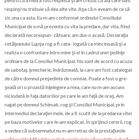
pentru că a mea a fost respinsă şi am crezut că ăia care sunt
respinşi nu trebuie să dea alte vite. Aşa că n‑aveam de ce să
zic una ca asta. Eu m‑am conformat ordinului Consiliului
Municipal de a mă prezenta cu vita la predare, dar vita, fiind
declarată necorespun- zătoare, am dus‑o acasă. Declaraţia
cetăţeanului Lupşa rog a fi cata- logată ca mincinoasă şi a
realiza o confruntare între mine şi el în cadrul unei şedinţe
ordinare de la Consiliul Municipal. Nu sunt de acord cu acuza
de sabotaj, şmecherie, îndrăzneală, la care am fost catalogat
de către domnul preşedinte de comisie. Poate a fost o gre-
şeală ori o proastă înţelegere a mea, care nu m‑am ascuns
niciodată în faţa datoriilor pe care le am faţă de oraş. Am
rugat pe domnul Schlesak, rog şi Consiliul Municipal, prin
intermediul declaraţiei mele, de a fi scutit de la predarea vitei
pe baza motivelor care le‑am explicat. În sprijinul cererii, rog
a vedea că subsemnatul nu m‑am retras de la prestaţiunile