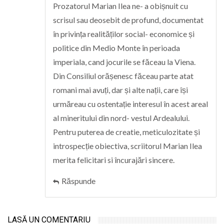
Prozatorul Marian Ilea ne- a obișnuit cu
scrisul sau deosebit de profund, documentat
în privința realităților social- economice și
politice din Medio Monte în perioada
imperiala, cand jocurile se făceau la Viena.
Din Consiliul orășenesc făceau parte atat
romani mai avuți, dar și alte nații, care își
urmăreau cu ostentație interesul în acest areal
al mineritului din nord- vestul Ardealului.
Pentru puterea de creatie, meticulozitate și
introspecție obiectiva, scriitorul Marian Ilea
merita felicitari si încurajări sincere.
Răspunde
LASĂ UN COMENTARIU