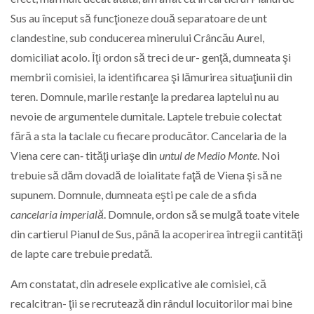
Sus au început să funcţioneze două separatoare de unt
clandestine, sub conducerea minerului Crâncău Aurel,
domiciliat acolo. Îţi ordon să treci de ur- genţă, dumneata şi
membrii comisiei, la identificarea şi lămurirea situaţiunii din
teren. Domnule, marile restanţe la predarea laptelui nu au
nevoie de argumentele dumitale. Laptele trebuie colectat
fără a sta la taclale cu fiecare producător. Cancelaria de la
Viena cere can‑ tităţi uriaşe din
untul de Medio Monte
. Noi
trebuie să dăm dovadă de loialitate faţă de Viena şi să ne
supunem. Domnule, dumneata eşti pe cale de a sfida
cancelaria imperială
. Domnule, ordon să se mulgă toate vitele
din cartierul Pianul de Sus, până la acoperirea întregii cantităţi
de lapte care trebuie predată.
Am constatat, din adresele explicative ale comisiei, că
recalcitran- ţii se recrutează din rândul locuitorilor mai bine