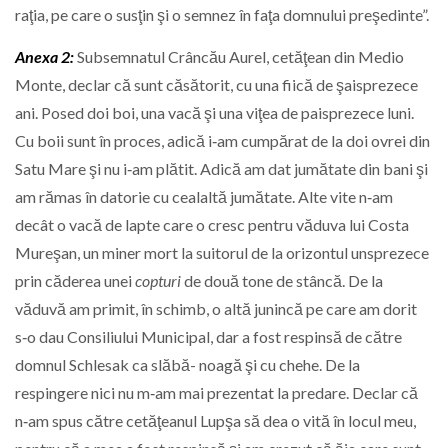
raţia, pe care o susţin şi o semnez în faţa domnului preşedinte”.
Anexa 2:
Subsemnatul Crâncău Aurel, cetăţean din Medio
Monte, declar că sunt căsătorit, cu una fiică de şaisprezece
ani. Posed doi boi, una vacă şi una viţea de paisprezece luni.
Cu boii sunt în proces, adică i‑am cumpărat de la doi ovrei din
Satu Mare şi nu i‑am plătit. Adică am dat jumătate din bani şi
am rămas în datorie cu cealaltă jumătate. Alte vite n‑am
decât o vacă de lapte care o cresc pentru văduva lui Costa
Mureşan, un miner mort la suitorul de la orizontul unsprezece
prin căderea unei
copturi
de două tone de stâncă. De la
văduvă am primit, în schimb, o altă junincă pe care am dorit
s‑o dau Consiliului Municipal, dar a fost respinsă de către
domnul Schlesak ca slăbă- noagă şi cu chehe. De la
respingere nici nu m‑am mai prezentat la predare. Declar că
n‑am spus către cetăţeanul Lupşa să dea o vită în locul meu,