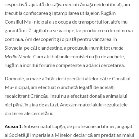
respectivă, ajutată de câţiva vecini rămaşi neidentificaţi, am
trecut la confiscarea şi ştampilarea utilajelor. Rugăm
Consiliul Mu- nicipal a se ocupa de transportul lor, altfel nu
garantăm că sigiliul nu se va rupe, iar producerea de unt nu va
continua. Am descoperit şi o pistă pentru vânzarea, în
Slovacia, pe căi clandestine, a produsului numit tot
unt de
Medio Monte
. Cum atribuţiunile comisiei nu ţin de anchete,
rugăm a îndritui forurile competente a adânci cercetarea.
Domnule, urmare a întârzierii predării vitelor către Consiliul
Mu- nicipal, am efectuat o anchetă legată de acelaşi
recalcitrant Crâncău. Insul nu a efectuat donaţia animalului
nici până în ziua de astăzi. Anexăm materialului rezultatele
din teren ale cercetării:
Anexa 1:
Subsemnatul Lupşa, de profesiune artificier, angajat
al Societăţii Imperiale a Minelor, declar că am predat animalul