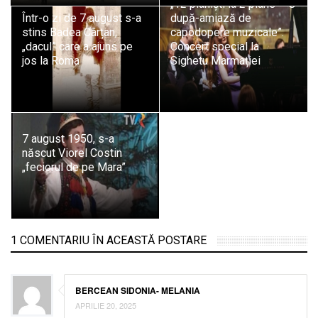
„12 pianiști la 2 piane – O
Într-o zi de 7 august s-a
după-amiază de
stins Badea Cârțan,
capodopere muzicale”.
„dacul” care a ajuns pe
Concert special la
jos la Roma
Sighetu Marmației
7 august 1950, s-a
născut Viorel Costin
„feciorul de pe Mara”
1 COMENTARIU ÎN ACEASTĂ POSTARE
BERCEAN SIDONIA- MELANIA
APRILIE 20, 2025