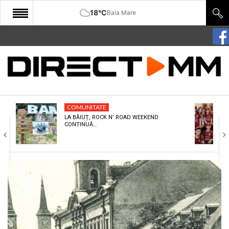
18°C
Baia Mare
START
COMUNITATE
EDITORIAL
COMUNITATE
CULTURA
LA BĂIUȚ, ROCK N’ ROAD WEEKEND
CONTINUĂ…
ECONOMIE
SANATATE
SPORT
SPECIAL
POLITIC