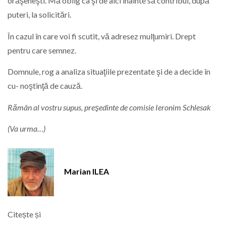
orăşeneşti. Mă oblig ca şi de aici înainte să contribui, după
puteri, la solicitări.
În cazul în care voi fi scutit, vă adresez mulţumiri. Drept
pentru care semnez.
Domnule, rog a analiza situaţiile prezentate şi de a decide în
cu- noştinţă de cauză.
Rămân al vostru supus, preşedinte de comisie Ieronim Schlesak
(Va urma…)
Marian ILEA
Citește și