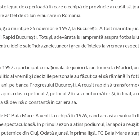
ste legat de o perioadă în care o echipă de provincie a reușit să jo
e astfel de stiluri erau rare în România.
a, și a murit pe 25 noiembrie 1997, la București. A fost mai întâi juc
i Rapid București. Totuși, adevărata lui amprentă asupra fotbalulu
tru ideile sale îndrăznețe, uneori greu de înțeles la vremea respect
n 1957 a participat cu naționala de juniori la un turneu la Madrid, u
olitic al vremii și deciziile personale au făcut ca el să rămână în fot
ani, pe banca Progresului București. A reușit rapid să transforme 
apoi a dus-o pe locul 7, pe locul 2 în sezonul următor și, în final, a 
a să devină o constantă în cariera sa.
e FC Baia Mare. A venit la echipă în 1976, când aceasta evolua în l
 spectaculoasă. În primul sezon a atins podiumul, iar apoi a reușit
 puternice din Cluj. Odată ajunsă în prima ligă, FC Baia Mare a sur