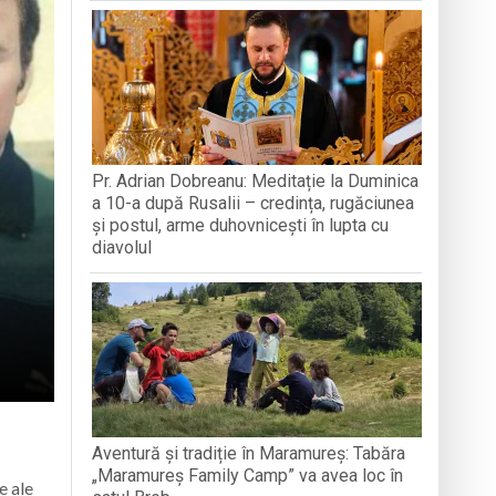
A MEDJUGORJE
SOFRONI
națională, lansare de carte și momente
reni”
-a alăturat echipei
Pr. Adrian Dobreanu: Meditație la Duminica
ganizată la Cluj-Napoca
a 10-a după Rusalii – credința, rugăciunea
și postul, arme duhovnicești în lupta cu
diavolul
Aventură și tradiție în Maramureș: Tabăra
„Maramureș Family Camp” va avea loc în
e ale