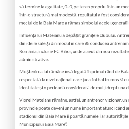
să termine la egalitate, 0–0, pe teren propriu, într-un mec
într-o structură mai modestă, rezultatul a fost consider
meciul de la Baia Mare a rămas simbolul acelei generații ș
Influența lui Mateianu a depășit granițele clubului. Antr
din ideile sale și din modul în care își conducea antrena
România, inclusiv FC Bihor, unde a avut din nou rezultat
administrative.
Moștenirea lui rămâne însă legată în primul rând de Baia
respectată la nivel național, care juca fotbal frumos și c
identitate și o perioadă considerată de mulți drept una d
Viorel Mateianu rămâne, astfel, un antrenor vizionar, un o
provincie poate deveni un nume important atunci când are 
stadionul din Baia Mare îi poartă numele, iar autoritățile
Municipiului Baia Mare”.