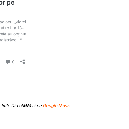
tirile DirectMM și pe
Google News
.