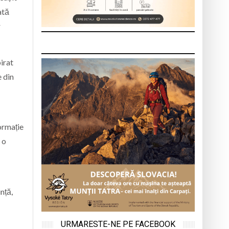
ată
r
irat
e din
ormație
 o
nță,
URMARESTE-NE PE FACEBOOK