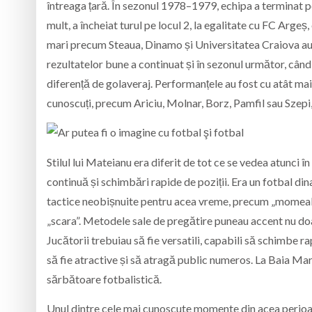
întreaga țară. În sezonul 1978–1979, echipa a terminat 
mult, a încheiat turul pe locul 2, la egalitate cu FC Arge
mari precum Steaua, Dinamo și Universitatea Craiova au 
rezultatelor bune a continuat și în sezonul următor, cân
diferență de golaveraj. Performanțele au fost cu atât mai
cunoscuți, precum Ariciu, Molnar, Borz, Pamfil sau Szepi
Stilul lui Mateianu era diferit de tot ce se vedea atunci 
continuă și schimbări rapide de poziții. Era un fotbal di
tactice neobișnuite pentru acea vreme, precum „momeala
„scara”. Metodele sale de pregătire puneau accent nu doar p
Jucătorii trebuiau să fie versatili, capabili să schimbe ra
să fie atractive și să atragă public numeros. La Baia Mare
sărbătoare fotbalistică.
Unul dintre cele mai cunoscute momente din acea perioa