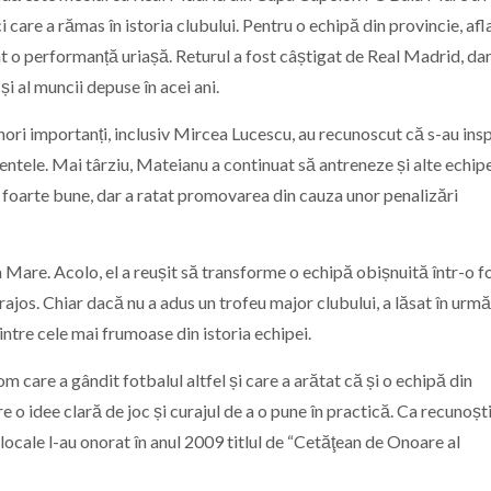
i care a rămas în istoria clubului. Pentru o echipă din provincie, afl
at o performanță uriașă. Returul a fost câștigat de Real Madrid, da
i al muncii depuse în acei ani.
enori importanți, inclusiv Mircea Lucescu, au recunoscut că s-au insp
mentele. Mai târziu, Mateianu a continuat să antreneze și alte echip
e foarte bune, dar a ratat promovarea din cauza unor penalizări
 Mare. Acolo, el a reușit să transforme o echipă obișnuită într-o f
urajos. Chiar dacă nu a adus un trofeu major clubului, a lăsat în urmă
intre cele mai frumoase din istoria echipei.
m care a gândit fotbalul altfel și care a arătat că și o echipă din
o idee clară de joc și curajul de a o pune în practică. Ca recunoști
 locale l-au onorat în anul 2009 titlul de “Cetăţean de Onoare al