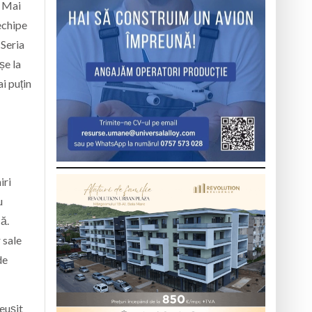
. Mai
echipe
 Seria
șe la
i puțin
iri
u
că.
 sale
de
eușit