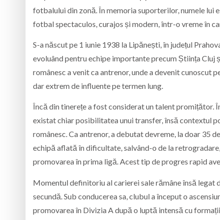
fotbalului din zonă. În memoria suporterilor, numele lui e
fotbal spectaculos, curajos și modern, într-o vreme în car
S-a născut pe 1 iunie 1938 la Lipănești, în județul Prahov
evoluând pentru echipe importante precum Știința Cluj ș
românesc a venit ca antrenor, unde a devenit cunoscut pen
dar extrem de influente pe termen lung.
Încă din tinerețe a fost considerat un talent promițător. Î
existat chiar posibilitatea unui transfer, însă contextul p
românesc. Ca antrenor, a debutat devreme, la doar 35 de 
echipă aflată în dificultate, salvând-o de la retrogradare, 
promovarea în prima ligă. Acest tip de progres rapid ave
Momentul definitoriu al carierei sale rămâne însă legat d
secundă. Sub conducerea sa, clubul a început o ascensiune
promovarea în Divizia A după o luptă intensă cu formații