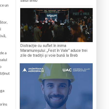
satul Breb
ace un
ător,
i
ivă,
Distracție cu suflet în inima
Maramureșului: „Fest în Vale” aduce trei
nde a
zile de tradiții și voie bună la Breb
balul
o
obținut
iga
prins