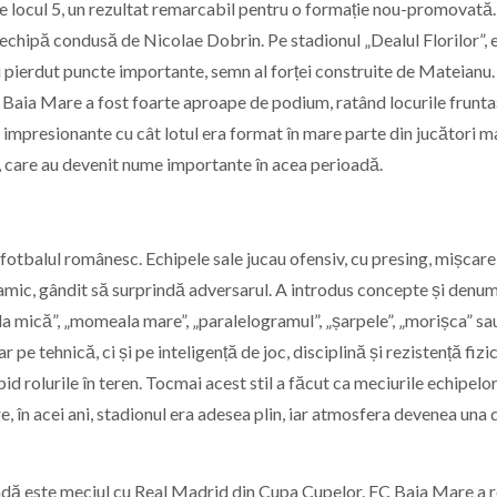
pe locul 5, un rezultat remarcabil pentru o formație nou-promovată
ș, echipă condusă de Nicolae Dobrin. Pe stadionul „Dealul Florilor”, 
pierdut puncte importante, semn al forței construite de Mateianu.
d Baia Mare a fost foarte aproape de podium, ratând locurile frunta
 impresionante cu cât lotul era format în mare parte din jucători ma
, care au devenit nume importante în acea perioadă.
în fotbalul românesc. Echipele sale jucau ofensiv, cu presing, mișcare
namic, gândit să surprindă adversarul. A introdus concepte și denum
 mică”, „momeala mare”, „paralelogramul”, „șarpele”, „morișca” sa
e tehnică, ci și pe inteligență de joc, disciplină și rezistență fizi
pid rolurile în teren. Tocmai acest stil a făcut ca meciurile echipelor
, în acei ani, stadionul era adesea plin, iar atmosfera devenea una 
dă este meciul cu Real Madrid din Cupa Cupelor. FC Baia Mare a r