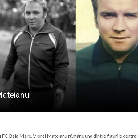
BREB
VOLUNTARIAT L
i sărbătorită în Baia Sprie pe 14-15 august – paradă inter
 voluntari pentru proiectul „Sprijin pentru seniorii băimă
nori al A.F.C. Progresul Baia Mare s-a mărit: Vasile Mariș s
ent la întâlnirea de lucru dedicată literației timpurii, or
 Mateianu
u FC Baia Mare, Viorel Mateianu rămâne una dintre figurile central