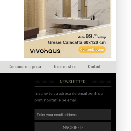
Comunicate de presa
Trimite o stire
Contact
NEWSLETTER
Inscrie-te cu adresa de email pentru a
primi noutatile pe email.