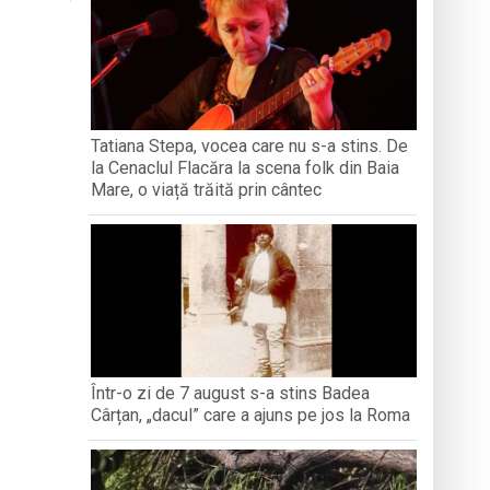
iment dedicat marelui voievod, la
ași stres, iar una dezvoltă anxietate,
opere orașul dintr-o perspectivă diferită
Tatiana Stepa, vocea care nu s-a stins. De
la Cenaclul Flacăra la scena folk din Baia
ați propriul talisman „prinzător de vise”
Mare, o viață trăită prin cântec
Într-o zi de 7 august s-a stins Badea
Cârțan, „dacul” care a ajuns pe jos la Roma