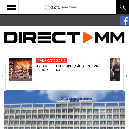
32°C
Baia Mare
START
COMUNITATE
EDITORIAL
FĂRĂ CATEGORIE
CULTURA
ANSAMBLUL FOLCLORIC „SĂLIȘTENII” VA
URCA PE SCENA…
ECONOMIE
SANATATE
SPORT
SPECIAL
POLITIC