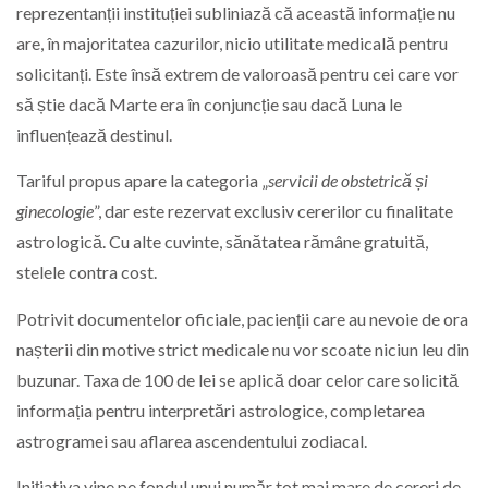
reprezentanții instituției subliniază că această informație nu
are, în majoritatea cazurilor, nicio utilitate medicală pentru
solicitanți. Este însă extrem de valoroasă pentru cei care vor
să știe dacă Marte era în conjuncție sau dacă Luna le
influențează destinul.
Tariful propus apare la categoria „
servicii de obstetrică și
ginecologie
”, dar este rezervat exclusiv cererilor cu finalitate
astrologică. Cu alte cuvinte, sănătatea rămâne gratuită,
stelele contra cost.
Potrivit documentelor oficiale, pacienții care au nevoie de ora
nașterii din motive strict medicale nu vor scoate niciun leu din
buzunar. Taxa de 100 de lei se aplică doar celor care solicită
informația pentru interpretări astrologice, completarea
astrogramei sau aflarea ascendentului zodiacal.
Inițiativa vine pe fondul unui număr tot mai mare de cereri de