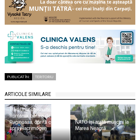
PUBLICAT ÎN:
TERITORIU
ARTICOLE SIMILARE
Tradiții neobișnuite în
România: bătaia de la
Ruginoasa, oprită cu
NATO își arată mușchii la
spray lacrimogen
Marea Neagră