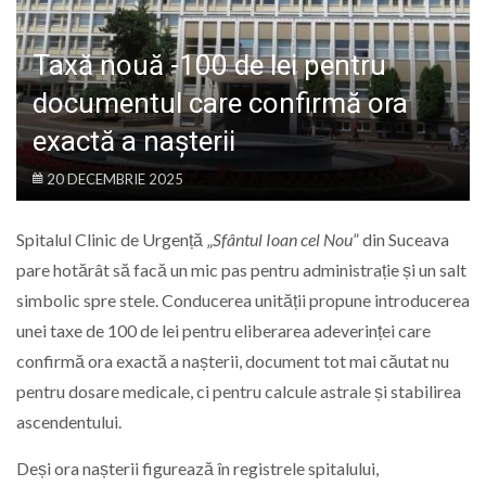
LIFE
Taxă nouă -100 de lei pentru
documentul care confirmă ora
exactă a nașterii
20 DECEMBRIE 2025
Spitalul Clinic de Urgență „
Sfântul Ioan cel Nou
” din Suceava
pare hotărât să facă un mic pas pentru administrație și un salt
simbolic spre stele. Conducerea unității propune introducerea
unei taxe de 100 de lei pentru eliberarea adeverinței care
confirmă ora exactă a nașterii, document tot mai căutat nu
pentru dosare medicale, ci pentru calcule astrale și stabilirea
ascendentului.
Deși ora nașterii figurează în registrele spitalului,