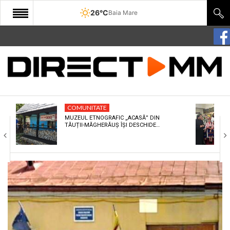
26°C
Baia Mare
START
COMUNITATE
EDITORIAL
COMUNITATE
CULTURA
MUZEUL ETNOGRAFIC „ACASĂ” DIN
TĂUȚII-MĂGHERĂUȘ ÎȘI DESCHIDE…
ECONOMIE
SANATATE
SPORT
SPECIAL
POLITIC