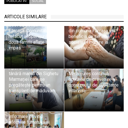
PUBLICAT ÎN:
SOCIAL
ARTICOLE SIMILARE
Gest de solidaritate în
106 seniori vulnerabili
Fărcașa: Comunitatea a
din comuna Fărcașa vor
refăcut acoperișurile a
beneficia de servicii
două familii aflate în
sociale și îngrijire la
impas
domiciliu
„Alege viața! Spune NU
Apel umanitar pentru o
drogurilor!”: DGASPC
tânără mamă din Sighetu
Maramureș continuă
Marmației care se
acțiunile de prevenire a
pregătește pentru un
consumului de substanțe
transplant de măduvă
interzise
Educație pentru sănătate
în rândul mamelor din
Pirita: acțiuni de
informare privind
efectele fumatului și
măsurile de protecție pe