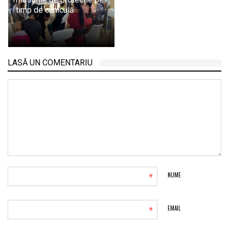
timp de caniculă
LASĂ UN COMENTARIU
*
NUME
*
EMAIL