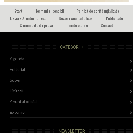
Start
Termeni si conditii
Politică de confidențialitate
Despre Anunturi Direct
Despre Anuntul Oficial
Publicitate
Comunicate de presa
Trimite o stire
Contact
CATEGORII +
Agenda
Editorial
Super
Licitatii
Anuntul oficial
Externe
NEWSLETTER