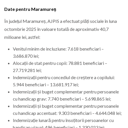
Date pentru Maramureș
În județul Maramureș, AJPIS a efectuat plăți sociale în luna
octombrie 2025 în valoare totală de aproximativ 40,7
milioane lei, astfel:
Venitul minim de incluziune: 7.618 beneficiari –
3.686.870 lei;
Alocații de stat pentru copii: 78.881 beneficiari –
27.719.281 lei;
Indemnizații pentru concediul de creștere a copilului:
5.944 beneficiari – 13.681.917 lei;
Indemnizații și buget complementar pentru persoanele
cu handicap grav: 7.740 beneficiari – 5.698.865 lei;
Indemnizații și buget complementar pentru persoanele
cu handicap accentuat: 9.303 beneficiari – 4.644.048 lei;
Indemnizație lunară pentru însoțitorii persoanelor cu
handicap vizual: 496 beneficiari – 1.330.023 lei;