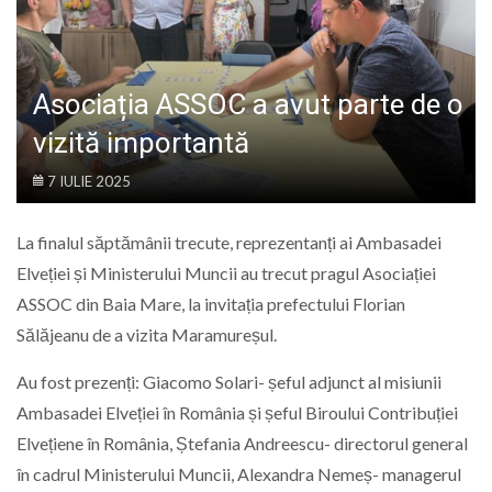
LIFE
Asociația ASSOC a avut parte de o
vizită importantă
7 IULIE 2025
La finalul săptămânii trecute, reprezentanți ai Ambasadei
Elveției și Ministerului Muncii au trecut pragul Asociației
ASSOC din Baia Mare, la invitația prefectului Florian
Sălăjeanu de a vizita Maramureșul.
Au fost prezenți: Giacomo Solari- șeful adjunct al misiunii
Ambasadei Elveției în România și șeful Biroului Contribuției
Elvețiene în România, Ștefania Andreescu- directorul general
în cadrul Ministerului Muncii, Alexandra Nemeș- managerul