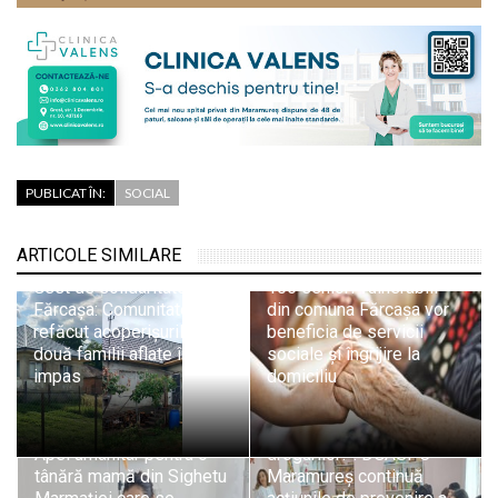
PUBLICAT ÎN:
SOCIAL
ARTICOLE SIMILARE
Gest de solidaritate în
106 seniori vulnerabili
Fărcașa: Comunitatea a
din comuna Fărcașa vor
refăcut acoperișurile a
beneficia de servicii
două familii aflate în
sociale și îngrijire la
impas
domiciliu
„Alege viața! Spune NU
Apel umanitar pentru o
drogurilor!”: DGASPC
tânără mamă din Sighetu
Maramureș continuă