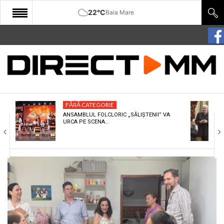
22°C
Baia Mare
START
COMUNITATE
EDITORIAL
FĂRĂ CATEGORIE
CULTURA
ANSAMBLUL FOLCLORIC „SĂLIȘTENII” VA
URCA PE SCENA…
ECONOMIE
SANATATE
SPORT
SPECIAL
POLITIC