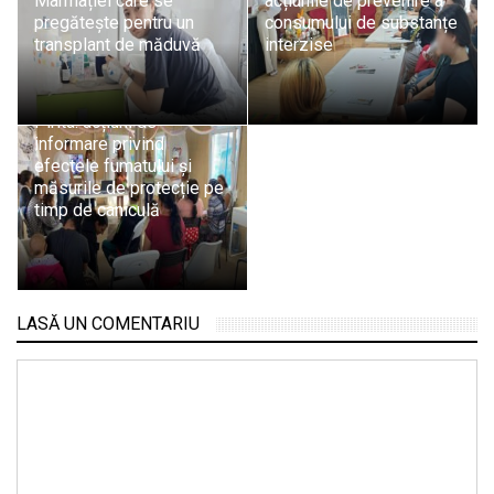
Marmației care se
acțiunile de prevenire a
pregătește pentru un
consumului de substanțe
transplant de măduvă
interzise
Educație pentru sănătate
în rândul mamelor din
Pirita: acțiuni de
informare privind
efectele fumatului și
măsurile de protecție pe
timp de caniculă
LASĂ UN COMENTARIU