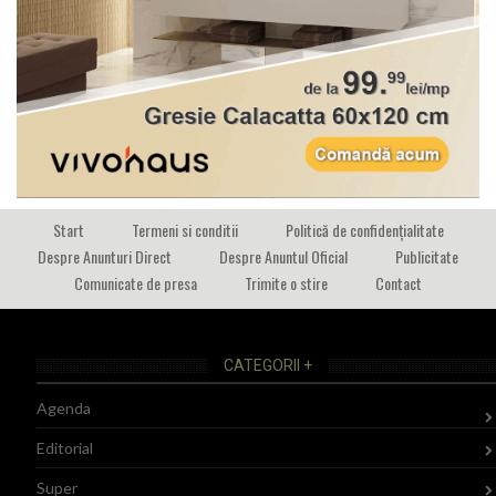
Start
Termeni si conditii
Politică de confidențialitate
Despre Anunturi Direct
Despre Anuntul Oficial
Publicitate
Comunicate de presa
Trimite o stire
Contact
CATEGORII +
Agenda
Editorial
Super