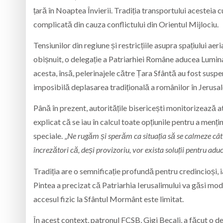
țară în Noaptea Învierii. Tradiția transportului acesteia c
complicată din cauza conflictului din Orientul Mijlociu.
Tensiunilor din regiune și restricțiile asupra spațiului 
obișnuit, o delegație a Patriarhiei Române aducea Lumina 
acesta, însă, pelerinajele către Țara Sfântă au fost susp
imposibilă deplasarea tradițională a românilor în Jerusa
Până în prezent, autoritățile bisericești monitorizează a
explicat că se iau în calcul toate opțiunile pentru a menți
speciale. „
Ne rugăm și sperăm ca situația să se calmeze c
încrezători că, deși provizoriu, vor exista soluții pentru a
Tradiția are o semnificație profundă pentru credincioși
Pintea a precizat că Patriarhia Ierusalimului va găsi mod
accesul fizic la Sfântul Mormânt este limitat.
În acest context, patronul FCSB, Gigi Becali, a făcut o d