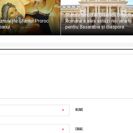
Sfântul Sinod al Bisericii Ortodo
znuiește Sfântul Proroc
Române a ales astăzi noi ierarhi
teanul
pentru Basarabia și diaspora
*
NUME
*
EMAIL