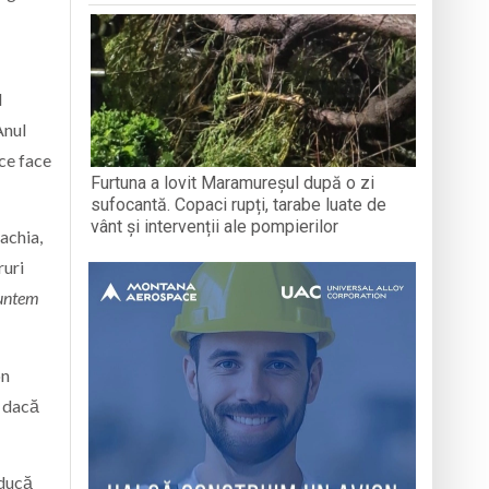
d
Anul
 ce face
Furtuna a lovit Maramureșul după o zi
sufocantă. Copaci rupți, tarabe luate de
vânt și intervenții ale pompierilor
achia,
ruri
suntem
on
r dacă
aducă