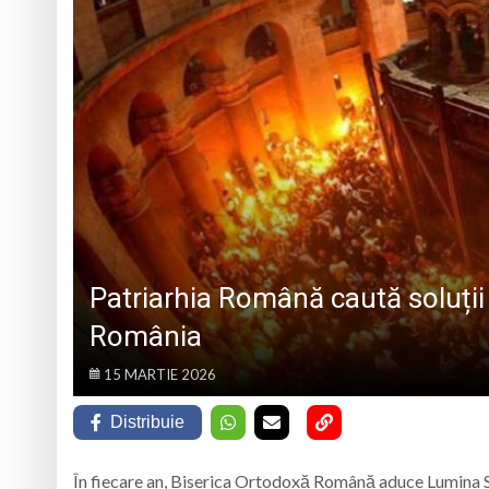
„CÂNTECELE MUNȚILOR” DE LA SIBIU
DE SINCERITATE
Eveniment special 
„Zilele Moiseiului
Biblioteca Municipa
Muzeul de Mineralog
Patriarhia Română caută soluții
România
15 MARTIE 2026
Distribuie
În fiecare an, Biserica Ortodoxă Română aduce Lumina Sfâ