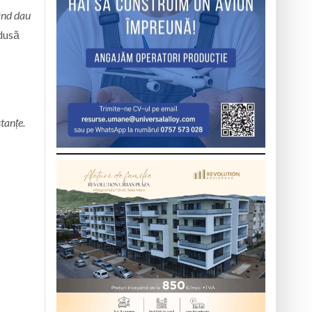
ând dau
adusă
tanțe.