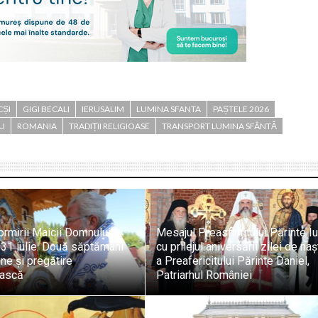
CȘI
GIGI BECALI
IERUSALIM
LUMINA SFANTA
PAȘTELE 2026
IU
ROMANIA
TRADIȚII RELIGIOASE
TRANSPORT LUMINA SFÂNTĂ
rmirii Maicii Domnului
Mesajul Preasfințitului Părinte Iu
31 iulie. Două săptămâni
cu prilejul aniversării zilei de na
ne și pregătire
a Preafericitului Părinte Daniel,
ească
Patriarhul României