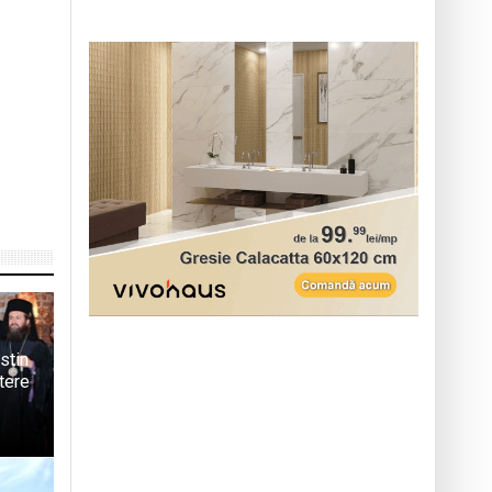
stin
ștere