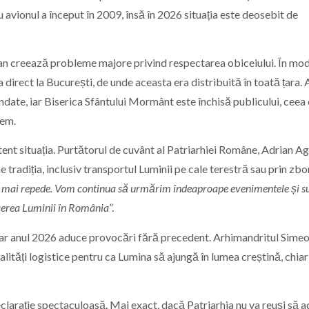
u avionul a început în 2009, însă în 2026 situația este deosebit de
aerian creează probleme majore privind respectarea obiceiului. În mo
direct la București, de unde aceasta era distribuită în toată țara. 
endate, iar Biserica Sfântului Mormânt este închisă publicului, ceea
lem.
tent situația. Purtătorul de cuvânt al Patriarhiei Române, Adrian Ag
ne tradiția, inclusiv transportul Luminii pe cale terestră sau prin zbo
ât mai repede. Vom continua să urmărim îndeaproape evenimentele și 
ducerea Luminii în România
”.
, iar anul 2026 aduce provocări fără precedent. Arhimandritul Sime
alități logistice pentru ca Lumina să ajungă în lumea creștină, chia
eclarație spectaculoasă. Mai exact, dacă Patriarhia nu va reuși să 