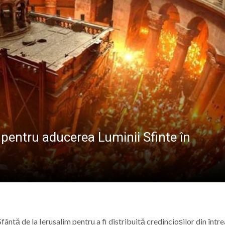
ALE POMPIERILOR
la Baia Mare, la 570 de ani de la moartea lui Iancu de Hu
” se vor desfășura în perioada 14–16 august
lă „Laurențiu Ulici” din Sighet găzduiește o nouă întâlnire 
ie Baia Mare, gazda unui eveniment internațional dedicat p
 pentru aducerea Luminii Sfinte în
ntă de la Ierusalim pentru a fi distribuită credincioșilor din într