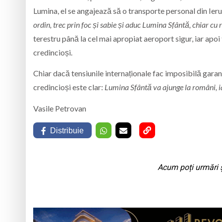
Lumina, el se angajează să o transporte personal din Ieru
ordin, trec prin foc și sabie și aduc Lumina Sfântă, chiar cu ri
terestru până la cel mai apropiat aeroport sigur, iar apo
credincioși.
Chiar dacă tensiunile internaționale fac imposibilă garan
credincioși este clar:
Lumina Sfântă va ajunge la români, iar
Vasile Petrovan
Distribuie
Acum poți urmări ș