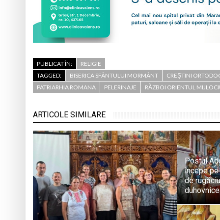
PUBLICAT ÎN:
RELIGIE
TAGGED:
BISERICA SFÂNTULUI MORMÂNT
CREȘTINI ORTODO
PATRIARHIA ROMANA
PELERINAJE
RĂZBOI ORIENTUL MIJLOC
ARTICOLE SIMILARE
Postul Ado
începe pe 
de rugăciu
duhovnic