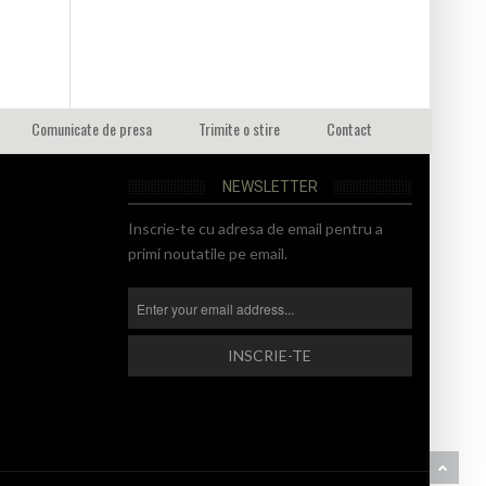
Comunicate de presa
Trimite o stire
Contact
NEWSLETTER
Inscrie-te cu adresa de email pentru a
primi noutatile pe email.
BA