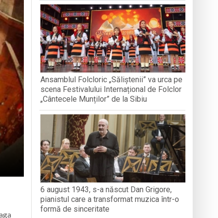
nedoara
a clubului de carte „Legături Literare”
Ansamblul Folcloric „Săliștenii” va urca pe
rieteniei și diversității culturale
scena Festivalului Internațional de Folclor
„Cântecele Munților” de la Sibiu
6 august 1943, s-a născut Dan Grigore,
pianistul care a transformat muzica într-o
formă de sinceritate
eaga