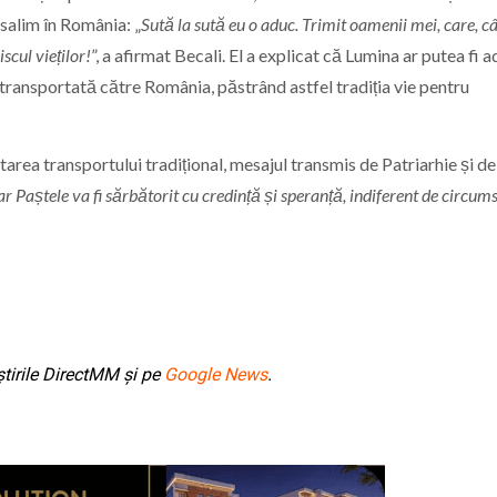
salim în România: „
Sută la sută eu o aduc. Trimit oamenii mei, care, c
scul vieților!
”, a afirmat Becali. El a explicat că Lumina ar putea fi 
i transportată către România, păstrând astfel tradiția vie pentru
tarea transportului tradițional, mesajul transmis de Patriarhie și de
 Paștele va fi sărbătorit cu credință și speranță, indiferent de circums
tirile DirectMM și pe
Google News
.