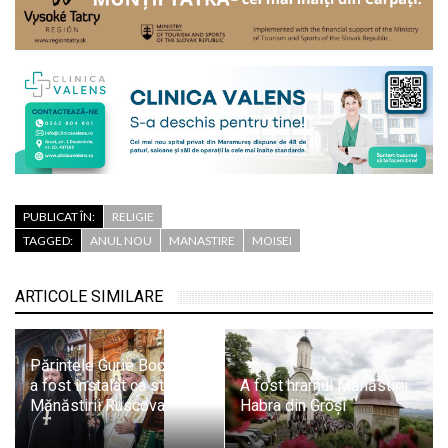
PUBLICAT ÎN:
RELIGIE
TAGGED:
ANUL NOU
MANASTIRE
MOISEI
ARTICOLE SIMILARE
Părintele Gurie Bocicorec
a fost instalat ca stareț al
A fost hramul Mănăstirii
Mănăstirii Ruscova
Habra din Groși