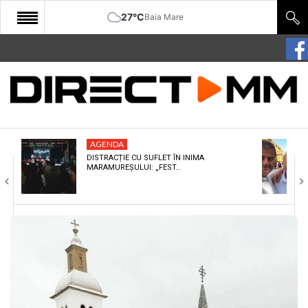
27°C
Baia Mare
START
COMUNITATE
EDITORIAL
AGENDA
CULTURA
DISTRACȚIE CU SUFLET ÎN INIMA
MARAMUREȘULUI: „FEST…
ECONOMIE
SANATATE
SPORT
SPECIAL
POLITIC