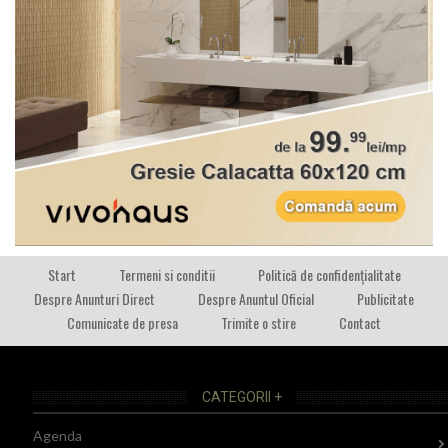
Start
Termeni si conditii
Politică de confidențialitate
Despre Anunturi Direct
Despre Anuntul Oficial
Publicitate
Comunicate de presa
Trimite o stire
Contact
CATEGORII +
Agenda