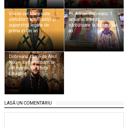
Vasile cel Mare este
Pr. Adrian Dobreanu: 1
sărbătorit azi. Tradiții și
ianuarie, întreită
superstiții legate de
sărbătoare la început de
prima zi din an
an
Arhid. Prof. Drd. Adrian
Dobreanu: Urare de Anul
Nou – să participăm la
cât mai multe Sfinte
Liturghii!
LASĂ UN COMENTARIU