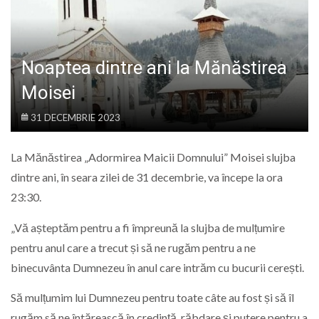
LIFE
Noaptea dintre ani la Mănăstirea
Moisei
31 DECEMBRIE 2023
La Mănăstirea
„Adormirea Maicii Domnului” Moisei s
lujba
dintre ani, în seara zilei de 31 decembrie, va începe la ora
23:30.
„Vă așteptăm pentru a fi împreună la slujba de mulțumire
pentru anul care a trecut și să ne rugăm pentru a ne
binecuvânta Dumnezeu în anul care intrăm cu bucurii cerești.
Să mulțumim lui Dumnezeu pentru toate câte au fost și să îl
rugăm să ne întărească în credință, răbdare și putere pentru a