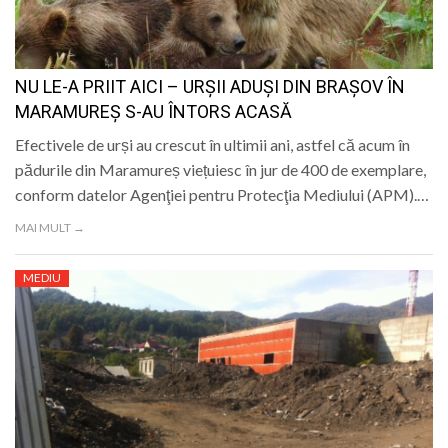
NU LE-A PRIIT AICI – URȘII ADUȘI DIN BRAȘOV ÎN
MARAMUREȘ S-AU ÎNTORS ACASĂ
Efectivele de urși au crescut în ultimii ani, astfel că acum în
pădurile din Maramureș viețuiesc în jur de 400 de exemplare,
conform datelor Agenţiei pentru Protecţia Mediului (APM).…
MAI MULT →
MEDIU