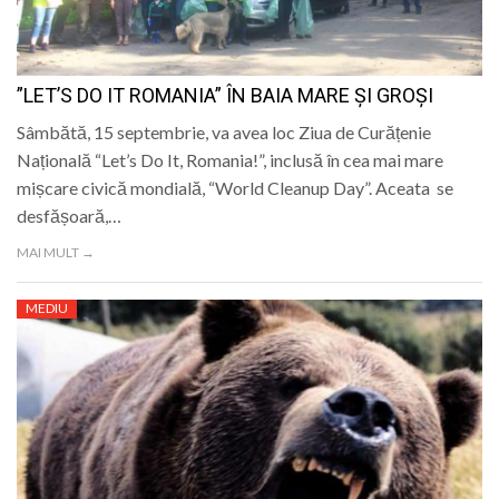
”LET’S DO IT ROMANIA” ÎN BAIA MARE ȘI GROȘI
Sâmbătă, 15 septembrie, va avea loc Ziua de Curățenie
Națională “Let’s Do It, Romania!”, inclusă în cea mai mare
mișcare civică mondială, “World Cleanup Day”. Aceata se
desfășoară,…
MAI MULT →
MEDIU