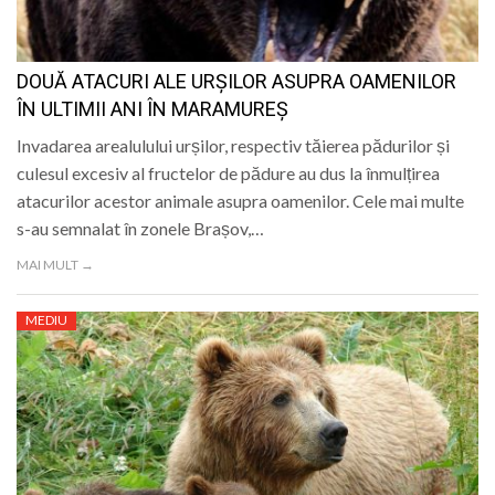
DOUĂ ATACURI ALE URȘILOR ASUPRA OAMENILOR
ÎN ULTIMII ANI ÎN MARAMUREȘ
Invadarea arealulului urșilor, respectiv tăierea pădurilor și
culesul excesiv al fructelor de pădure au dus la înmulțirea
atacurilor acestor animale asupra oamenilor. Cele mai multe
s-au semnalat în zonele Brașov,…
MAI MULT →
MEDIU