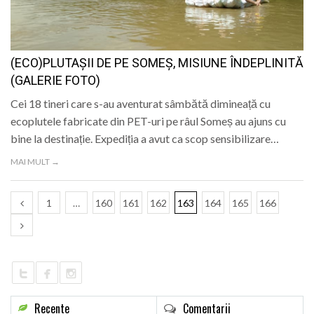
(ECO)PLUTAȘII DE PE SOMEȘ, MISIUNE ÎNDEPLINITĂ
(GALERIE FOTO)
Cei 18 tineri care s-au aventurat sâmbătă dimineață cu
ecoplutele fabricate din PET-uri pe râul Someș au ajuns cu
bine la destinație. Expediția a avut ca scop sensibilizare…
MAI MULT →
1
…
160
161
162
163
164
165
166
Recente
Comentarii