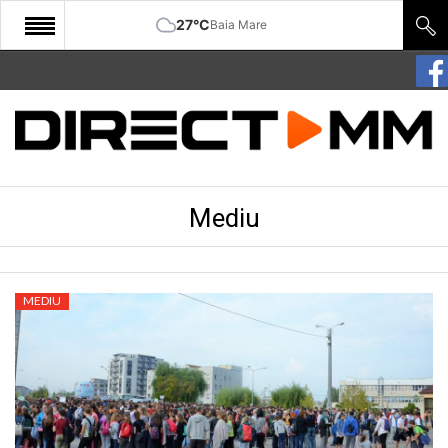
27°C
Baia Mare
START
COMUNITATE
EDITORIAL
Mediu
CULTURA
ECONOMIE
SANATATE
MEDIU
SPORT
SPECIAL
POLITIC