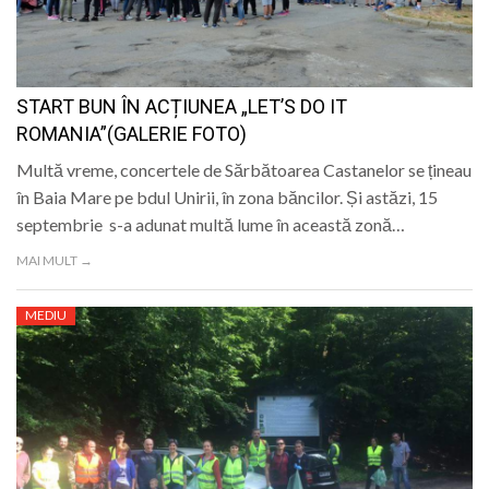
LIFE
START BUN ÎN ACȚIUNEA „LET’S DO IT
ROMANIA”(GALERIE FOTO)
Multă vreme, concertele de Sărbătoarea Castanelor se țineau
în Baia Mare pe bdul Unirii, în zona băncilor. Și astăzi, 15
septembrie s-a adunat multă lume în această zonă…
MAI MULT →
MEDIU