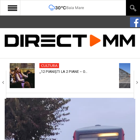
30°C
Baia Mare
START
COMUNITATE
EDITORIAL
CULTURA
CULTURA
„12 PIANIȘTI LA 2 PIANE – O…
ECONOMIE
SANATATE
SPORT
SPECIAL
POLITIC