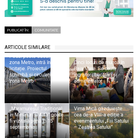
PUBLICAT ÎN:
COMUNITATE
ARTICOLE SIMILARE
Podul peste Săsar, din
zona Metro, intră în
Cinci locuri de muncă în
licitație. Proiectul
Baia Mare. Se caută
schimbă și circulația din
îngrijitori, bucătari și
zona Metro
administrator
Vișeu de Sus: Expoziția
„Maramureșul Tradițional
Vima Mică găzduiește
în Miniaturi și Artă” poate
cea de-a VIII-a ediție a
fi vizitată până în 15
evenimentului „Fiii Satului
septembrie
– Zestrea Satului”