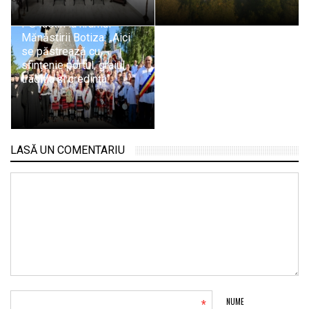
PS Iustin la hramul
Mănăstirii Botiza: „Aici
se păstrează cu
sfințenie portul, graiul,
tradiția și credința”
LASĂ UN COMENTARIU
*
NUME