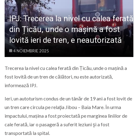
LIFE
IPJ: Trecerea la nivel cu calea ferată
din Țicău, unde o mașină a fost
lovită ieri de tren, e neautorizată
4 NOIEMBRIE 2025
Trecerea la nivel cu calea ferată din Țicău, unde o mașină a
fost lovită de un tren de călători, nu este autorizată,
informează IPJ.
Ieri, un autoturism condus de un tânăr de 19 ani a fost lovit de
un tren care circula pe relaţia Jibou – Baia Mare. În urma
impactului, mașina a fost proiectată pe marginea liniilor de
cale ferată, iar o pasageră a suferit leziuni şi a fost
transportată la spital.