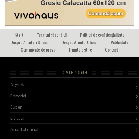
Start
Termeni si conditii
Politică de confidențialitate
Despre Anunturi Direct
Despre Anuntul Oficial
Publicitate
Comunicate de presa
Trimite o stire
Contact
CATEGORII +
Agenda
Editorial
Super
Licitatii
Anuntul oficial