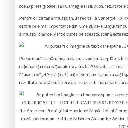
scena prestigioasei săli
Carnegie Hall
, după rezultatele 
Pentru orice tânăr muzician, un recital la Carnegie Hall
dintre cele mai importante din lume și, de-a lungul timpului
ai muzicii clasice. Participarea pe această scenă este rez
Performanța tânărului pianist nu a venit întâmplător. În 
naționale și internaționale de pian. În 2025, el s-a remarca
Musicians”, „4Arts” și „Pianiștii României”, unde a câștig
rezultate se află multe ore de studiu sub îndrumarea pro