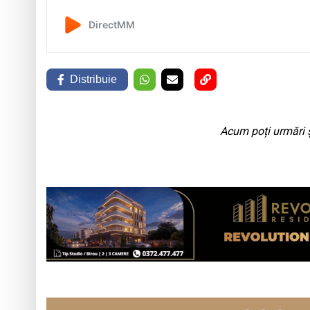
Distribuie
Acum poți urmări ș