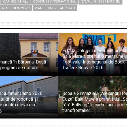
CARNEGIE HALL
CONCURS INTERNATIONAL
GAVRIL MINNIS MARCHIȘ
SICA
NEW YORK
PIAN
TINERI TALENTATI
Echipa Colegiului „Vasile Lucaci
Baia Mare a obținut o mențiune l
 muncă în Bârsana. Două
Festivalul Internațional de Book
 program de opt ore
Trailere Boovie 2026
h Summer Camp 2026:
Școala Gimnazială „Alexandru Io
tuită de robotică și
Cuza” Baia Mare a primit titlul „Ș
 pentru elevii din
fără Bullying” în cadrul unui proi
ș
transfrontalier