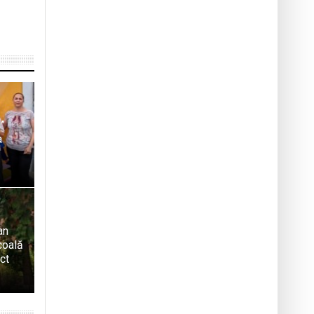
u”
a
an
coală
ect