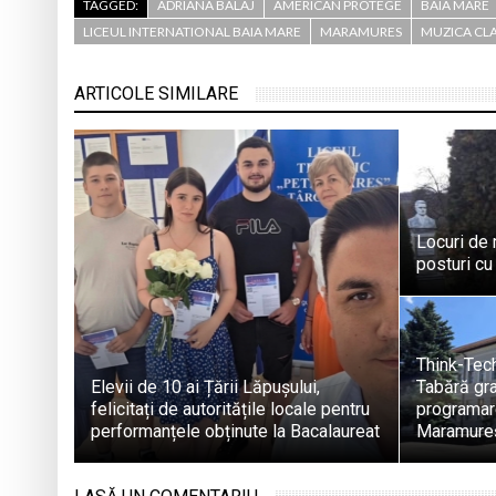
TAGGED:
ADRIANA BALAJ
AMERICAN PROTÉGÉ
BAIA MARE
LICEUL INTERNATIONAL BAIA MARE
MARAMURES
MUZICA CLA
ARTICOLE SIMILARE
Locuri de
posturi cu
Think-Tec
Elevii de 10 ai Țării Lăpușului,
Tabără gra
felicitați de autoritățile locale pentru
programare
performanțele obținute la Bacalaureat
Maramure