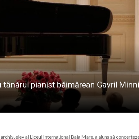
INERETULUI
Baia Mare, vizitat de numeroși turiști din țară și străinătat
ost inaugurat Stadionul „23 August” din Baia Mare
tizare energetică la Școala Generală din Bușag. Proiectul
aramureș, duminică 9 august 2026
 tânărul pianist băimărean Gavril Minn
rchiș, elev al
Liceul Internațional Baia Mare
, a ajuns să concertez