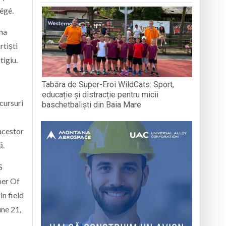
tégé
.
una
rtiști
tigiu.
Tabăra de Super-Eroi WildCats: Sport,
educație și distracție pentru micii
cursuri
baschetbaliști din Baia Mare
 acestor
ă.