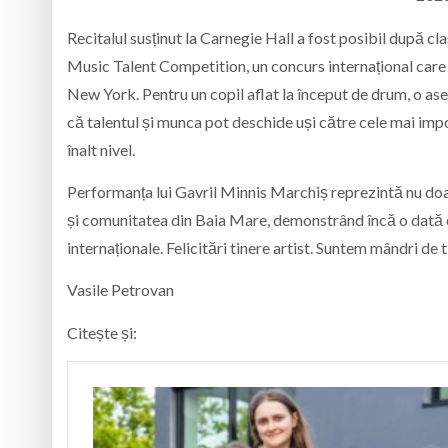
Recitalul susținut la Carnegie Hall a fost posibil după cl
Music Talent Competition, un concurs internațional care 
New York. Pentru un copil aflat la început de drum, o a
că talentul și munca pot deschide uși către cele mai impo
înalt nivel.
Performanța lui Gavril Minnis Marchiș reprezintă nu doar 
și comunitatea din Baia Mare, demonstrând încă o dată c
internaționale. Felicitări tinere artist. Suntem mândri de t
Vasile Petrovan
Citește și: