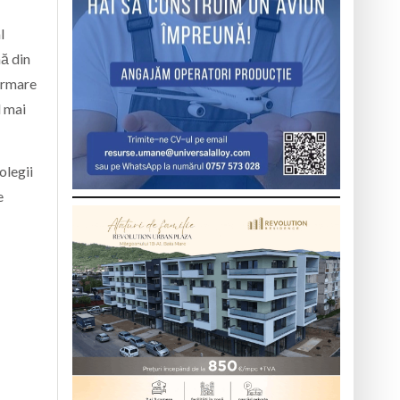
l
nă din
irmare
l mai
olegii
e