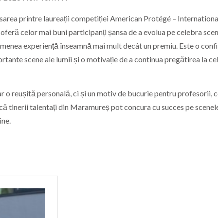
asarea printre laureații competiției American Protégé – Internationa
oferă celor mai buni participanți șansa de a evolua pe celebra sce
semenea experiență înseamnă mai mult decât un premiu. Este o conf
rtante scene ale lumii și o motivație de a continua pregătirea la ce
o reușită personală, ci și un motiv de bucurie pentru profesorii, c
ă tinerii talentați din Maramureș pot concura cu succes pe scenel
ine.