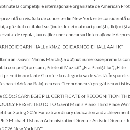
obținute la competițiile internaționale organizate de
American Pro
 reprezintă un vis. Sala de concerte din New York este considerată 
, a găzduit recitaluri susținute de cei mai mari pianiști, dirijori și a
ervată, de regulă, laureaților unor concursuri internaționale de pres
ultimii ani, Gavril Minnis Marchiș a obținut numeroase premii la con
t la competiții precum „Prietenii Muzicii”, „Era Pianiștilor”, „Elite
at premii importante și trofee la categoria sa de vârstă. În spatele
fesoarei Adriana Balaj, cea care îi coordonează pregătirea artistic