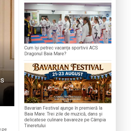
GRAND PRIX ROMÂNIA 2026, ÎN ALBA
e
 avansează conform graficului
Cum își petrec vacanța sportivii ACS
Dragonul Baia Mare?
is
Bavarian Festival ajunge în premieră la
Baia Mare: Trei zile de muzică, dans și
delicatese culinare bavareze pe Câmpia
Tineretului
e pe