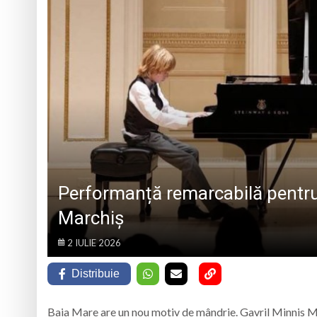
BAVAREZE PE CÂMPIA T
Muzeul Satului din 
9 august 1953, a f
Lucrări de eficien
Prognoza meteo M
Performanță remarcabilă pentru
Marchiș
2 IULIE 2026
Distribuie
Baia Mare are un nou motiv de mândrie. Gavril Minnis Ma