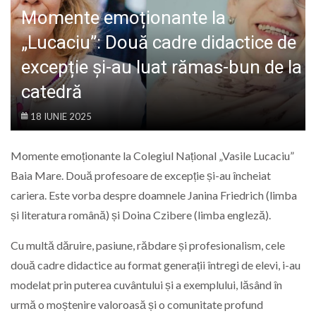
LIFE
Momente emoționante la
„Lucaciu”: Două cadre didactice de
excepție și-au luat rămas-bun de la
catedră
18 IUNIE 2025
Momente emoționante la Colegiul Național „Vasile Lucaciu”
Baia Mare. Două profesoare de excepție și-au încheiat
cariera. Este vorba despre doamnele Janina Friedrich (limba
și literatura română) și Doina Czibere (limba engleză).
Cu multă dăruire, pasiune, răbdare și profesionalism, cele
două cadre didactice au format generații întregi de elevi, i-au
modelat prin puterea cuvântului și a exemplului, lăsând în
urmă o moștenire valoroasă și o comunitate profund