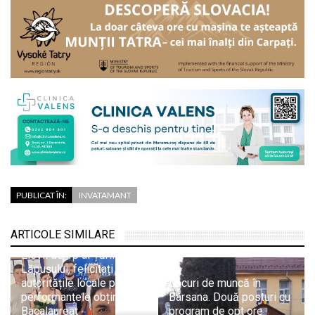
PUBLICAT ÎN:
INVATAMANT
ARTICOLE SIMILARE
Elevii de 10 ai Țării
Lăpușului, felicitați de
autoritățile locale pentru
Locuri de muncă în
performanțele obținute la
Bârsana. Două posturi cu
Bacalaureat
program de opt ore