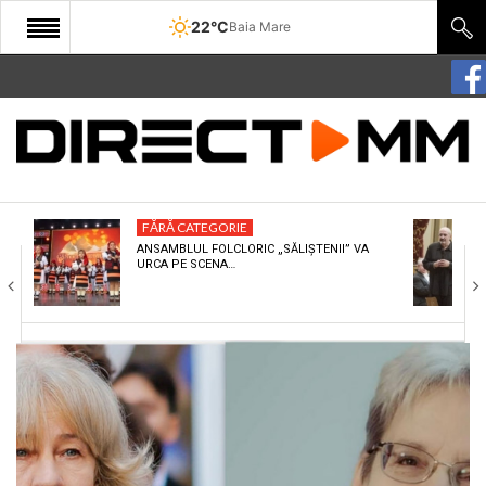
22°C
Baia Mare
START
COMUNITATE
EDITORIAL
FĂRĂ CATEGORIE
CULTURA
ANSAMBLUL FOLCLORIC „SĂLIȘTENII” VA
URCA PE SCENA…
ECONOMIE
SANATATE
SPORT
SPECIAL
POLITIC