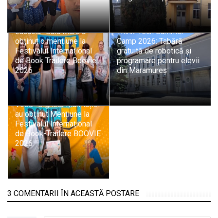
Echipa Colegiului „Vasile
Lucaciu” Baia Mare a
Think-Tech Summer
obținut o mențiune la
Camp 2026: Tabără
Festivalul Internațional
gratuită de robotică și
de Book Trailere Boovie
programare pentru elevii
2026
din Maramureș
Elevii Colegiului „Dragoș
Vodă” Sighetu Marmației
au obținut Mențiune la
Festivalul Internațional
de Book-Trailere BOOVIE
2026
3 COMENTARII ÎN ACEASTĂ POSTARE