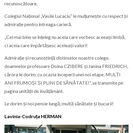
recunoscătoare.
Colegiul Național „Vasile Lucaciu” le mulțumește cu respect și
admirație pentru întreaga carieră.
„Cel mai bine se înțeleg nu aceia care vorbesc aceeași limbă,
ci aceia care împărtășesc aceleași valori!
Admirație și recunoștință distinselor noastre colege,
doamnelor profesoare Doina CZIBERE și Janina FRIEDRICH,
cărora le dorim, cu ocazia începerii unei noi etape, MULȚI
ANI FRUMOȘI ȘI PLINI DE SĂNĂTATE!”, se transmite pe
pagina unității de învățământ.
Le dorim și noi pensie lungă, multă sănătate și bucurii!
Lavinia-Codruța HERMAN