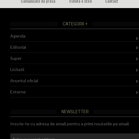
Comunicate de presa
Trimite o stire
Contact
CATEGORII +
Agenda
Editorial
Super
Licitatii
Anuntul oficial
Externe
NEWSLETTER
Inscrie-te cu adresa de email pentru a primi noutatile pe email.