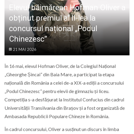
LIFE
Elevul băimărean Hofman Oliver a
obținut premiul al II-lea la
concursul național „Podul
Chinezesc”
21 MAI 2026
În 16 mai, elevul Hofman Oliver, de la Colegiul Național
„Gheorghe Șincai” din Baia Mare, a participat la etapa
națională din România a celei de-a XIX-a ediții a concursului
„Podul Chinezesc” pentru elevii de gimnaziu și liceu.
Competiția s-a desfășurat la Institutul Confucius din cadrul
Universității Transilvania din Brașov și a fost organizată de
Ambasada Republicii Populare Chineze în România.
În cadrul concursului, Oliver a susținut un discurs în limba