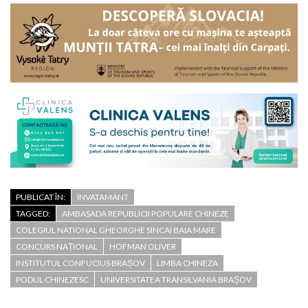
PUBLICAT ÎN:
INVATAMANT
TAGGED:
AMBASADA REPUBLICII POPULARE CHINEZE
COLEGIUL NATIONAL GHEORGHE SINCAI BAIA MARE
CONCURS NAȚIONAL
HOFMAN OLIVER
INSTITUTUL CONFUCIUS BRAȘOV
LIMBA CHINEZA
PODUL CHINEZESC
UNIVERSITATEA TRANSILVANIA BRAȘOV