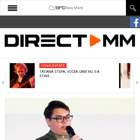
19°C
Baia Mare
START
COMUNITATE
EDITORIAL
COMUNITATE
CULTURA
TATIANA STEPA, VOCEA CARE NU S-A
STINS.…
ECONOMIE
SANATATE
SPORT
SPECIAL
POLITIC