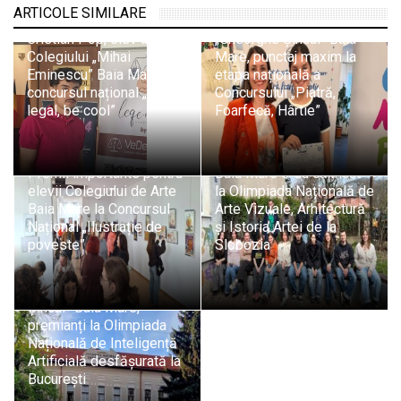
ARTICOLE SIMILARE
Medalie de argint pentru
Elevă de la Colegiul
Cristian Pop, elev al
„Gheorghe Șincai” Baia
Colegiului „Mihai
Mare, punctaj maxim la
Eminescu” Baia Mare, la
etapa națională a
concursul național „Be
Concursului „Piatră,
legal, be cool”
Foarfecă, Hârtie”
Elevi ai Colegiului de Arte
Premii importante pentru
Baia Mare s-au calificat
elevii Colegiului de Arte
la Olimpiada Națională de
Baia Mare la Concursul
Arte Vizuale, Arhitectură
Național „Ilustrație de
și Istoria Artei de la
poveste”
Slobozia
Doi elevi ai Colegiului
Național „Gheorghe
Șincai” Baia Mare,
premianți la Olimpiada
Națională de Inteligență
Artificială desfășurată la
București