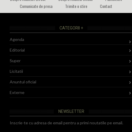
Comunicate de presa
Trimite o stire
Contact
CATEGORII +
Agenda
Editorial
Super
Licitatii
Anuntul oficial
Externe
NEWSLETTER
Inscrie-te cu adresa de email pentru a primi noutatile pe email.