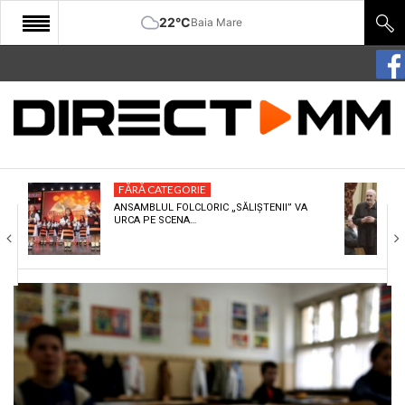
22°C
Baia Mare
START
COMUNITATE
EDITORIAL
FĂRĂ CATEGORIE
CULTURA
ANSAMBLUL FOLCLORIC „SĂLIȘTENII” VA
URCA PE SCENA…
ECONOMIE
SANATATE
SPORT
SPECIAL
POLITIC