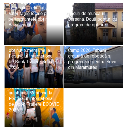
Elevii de 10 ai Țării
Lăpușului, felicitați de
autoritățile locale pentru
Locuri de muncă în
performanțele obținute la
Bârsana. Două posturi cu
Bacalaureat
program de opt ore
Echipa Colegiului „Vasile
Lucaciu” Baia Mare a
Think-Tech Summer
obținut o mențiune la
Camp 2026: Tabără
Festivalul Internațional
gratuită de robotică și
de Book Trailere Boovie
programare pentru elevii
2026
din Maramureș
Elevii Colegiului „Dragoș
Vodă” Sighetu Marmației
au obținut Mențiune la
Festivalul Internațional
de Book-Trailere BOOVIE
2026