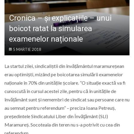
LIFE
Cronica – și explicațiile – unui
boicot ratat la simularea
examenelor naționale
5 MARTIE 2018
La startul zilei, sindicaliștii din învățământul maramureșean
erau optimiști, mizând pe boicotarea simulării examenelor
naționale în 70% din unitățile școlare. ”O situație exactă va fi
cunoscută în cursul acestei zile, pentru că în unitățile de
învățământ sunt și nemembri de sindicat sau persoane care nu
au semnat pentru referendum” – preciza Ioana Petreuș,
președintele Sindicatului Liber din Învăţământ (SLI)
Maramureș. Socoteala din teren nu s-a potrivit cu cea din
referendum.