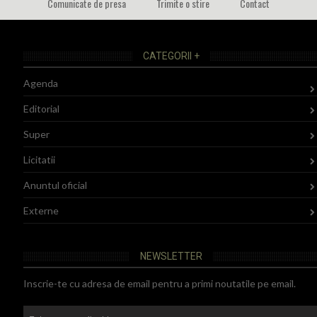
Comunicate de presa
Trimite o stire
Contact
CATEGORII +
Agenda
Editorial
Super
Licitatii
Anuntul oficial
Externe
NEWSLETTER
Inscrie-te cu adresa de email pentru a primi noutatile pe email.