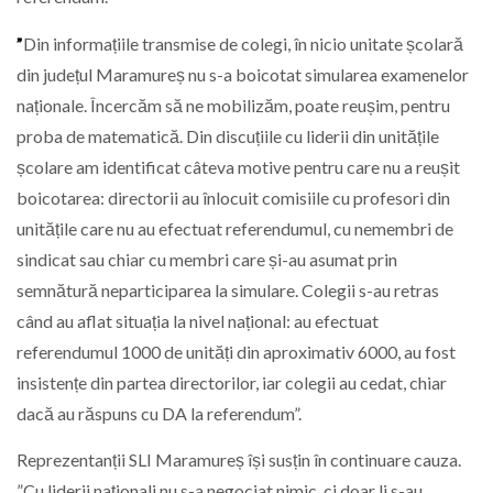
”
Din informațiile transmise de colegi, în nicio unitate școlară
din județul Maramureș nu s-a boicotat simularea examenelor
naționale. Încercăm să ne mobilizăm, poate reușim, pentru
proba de matematică. Din discuțiile cu liderii din unitățile
școlare am identificat câteva motive pentru care nu a reușit
boicotarea: directorii au înlocuit comisiile cu profesori din
unitățile care nu au efectuat referendumul, cu nemembri de
sindicat sau chiar cu membri care și-au asumat prin
semnătură neparticiparea la simulare. Colegii s-au retras
când au aflat situația la nivel național: au efectuat
referendumul 1000 de unități din aproximativ 6000, au fost
insistențe din partea directorilor, iar colegii au cedat, chiar
dacă au răspuns cu DA la referendum”.
Reprezentanții SLI Maramureș își susțin în continuare cauza.
”Cu liderii naționali nu s-a negociat nimic, ci doar li s-au