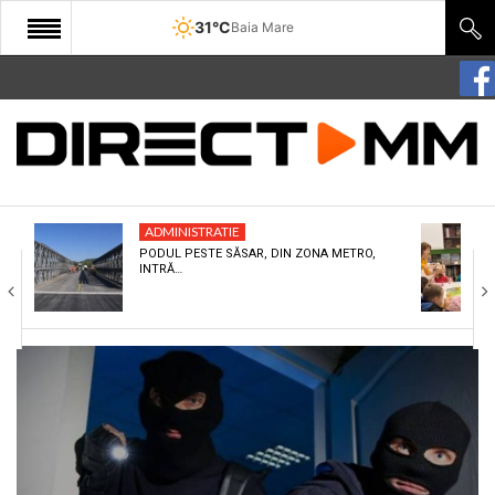
31°C
Baia Mare
START
COMUNITATE
EDITORIAL
ADMINISTRATIE
CULTURA
PODUL PESTE SĂSAR, DIN ZONA METRO,
INTRĂ…
ECONOMIE
SANATATE
SPORT
SPECIAL
POLITIC