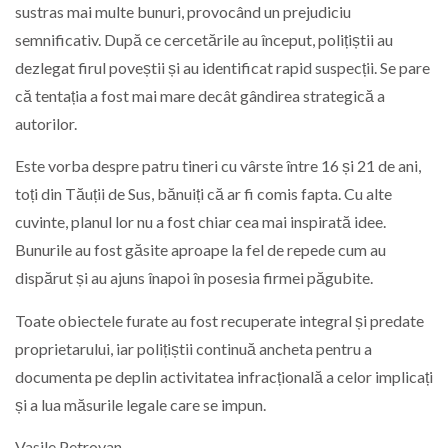
sustras mai multe bunuri, provocând un prejudiciu
semnificativ. După ce cercetările au început, polițiștii au
dezlegat firul poveștii și au identificat rapid suspecții. Se pare
că tentația a fost mai mare decât gândirea strategică a
autorilor.
Este vorba despre patru tineri cu vârste între 16 și 21 de ani,
toți din Tăuții de Sus, bănuiți că ar fi comis fapta. Cu alte
cuvinte, planul lor nu a fost chiar cea mai inspirată idee.
Bunurile au fost găsite aproape la fel de repede cum au
dispărut și au ajuns înapoi în posesia firmei păgubite.
Toate obiectele furate au fost recuperate integral și predate
proprietarului, iar polițiștii continuă ancheta pentru a
documenta pe deplin activitatea infracțională a celor implicați
și a lua măsurile legale care se impun.
Vasile Petrovan