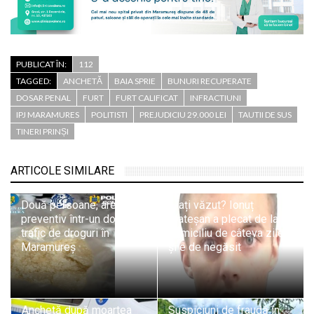
PUBLICAT ÎN:
112
TAGGED:
ANCHETĂ
BAIA SPRIE
BUNURI RECUPERATE
DOSAR PENAL
FURT
FURT CALIFICAT
INFRACTIUNI
IPJ MARAMURES
POLITISTI
PREJUDICIU 29.000 LEI
TAUTII DE SUS
TINERI PRINȘI
ARTICOLE SIMILARE
Două persoane, arestate
L-ați văzut? Ionuț
preventiv într-un dosar de
Mateșan a plecat de la
trafic de droguri în
domiciliu de câteva zile
Maramureș
și e de negăsit
Anchetă după moartea
Suspiciuni de fraudă în