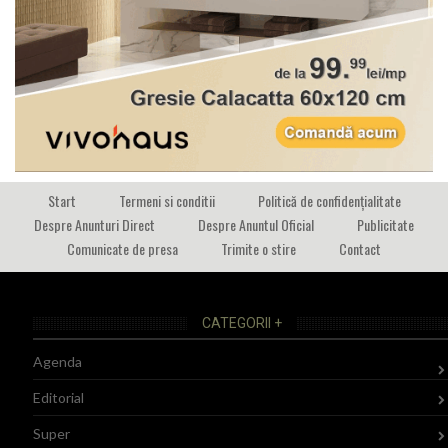
Start
Termeni si conditii
Politică de confidențialitate
Despre Anunturi Direct
Despre Anuntul Oficial
Publicitate
Comunicate de presa
Trimite o stire
Contact
CATEGORII +
Agenda
Editorial
Super