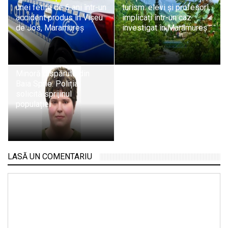
unei fetițe de 6 ani într-un
turism: elevi și profesori,
accident produs în Vișeu
implicați într-un caz
de Jos, Maramureș
investigat în Maramureș
Minoră dispărută din
Baia Sprie. Poliția
solicită sprijinul
populației
LASĂ UN COMENTARIU