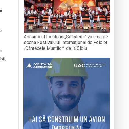
ni
e
Ansamblul Folcloric „Săliștenii” va urca pe
scena Festivalului Internațional de Folclor
„Cântecele Munților” de la Sibiu
e
bil,