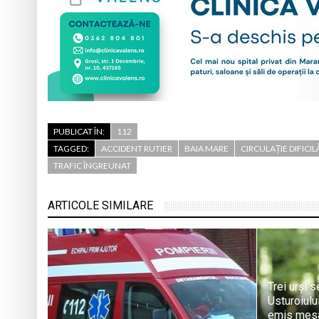
PUBLICAT ÎN:
112
TAGGED:
ACCIDENT RUTIER
BAIA MARE
CIRCULAȚIE DIFICIL
TRAFIC ÎNGREUNAT
ARTICOLE SIMILARE
Trei urși 
Usturoiulu
emis mes