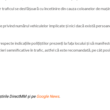
iar traficul se desfășoară cu încetinire din cauza coloanelor de mași
 privind numărul vehiculelor implicate și nici dacă există persoan
specte indicațiile polițiștilor prezenți la fața locului și să manifest
ieri semnificative în trafic, astfel că este recomandată, pe cât posi
tirile DirectMM și pe
Google News
.