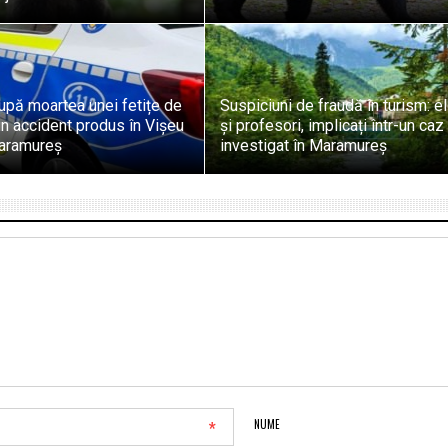
upă moartea unei fetițe de
Suspiciuni de fraudă în turism: e
-un accident produs în Vișeu
și profesori, implicați într-un caz
aramureș
investigat în Maramureș
*
NUME