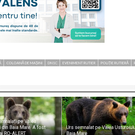
Ă
COLOANĂ DE MAȘINI
DN1C
EVENIMENT RUTIER
POLIȚIE RUTIERĂ
semnalați pe Valea
i din Baia Mare. A fost
Urs semnalat pe Valea Usturoiulu
aj RO-ALERT
Baia Mare