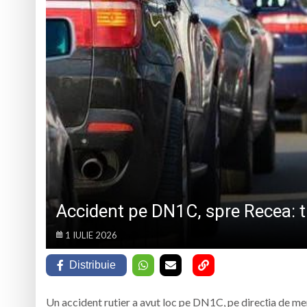
Caravana Cloud Reg
Trei seri despre gâ
Eveniment special 
„Zilele Moiseiului
Accident pe DN1C, spre Recea: tr
1 IULIE 2026
Distribuie
Un accident rutier a avut loc pe DN1C, pe direcția de me