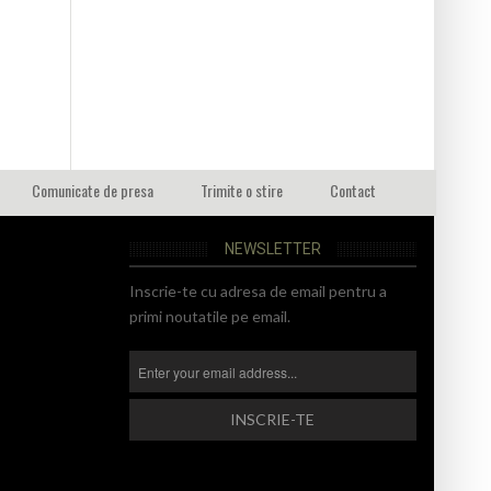
Comunicate de presa
Trimite o stire
Contact
NEWSLETTER
Inscrie-te cu adresa de email pentru a
primi noutatile pe email.