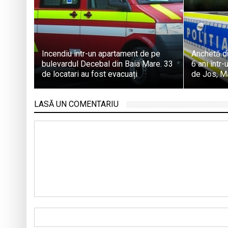
Incendiu într-un apartament de pe
Anchetă d
bulevardul Decebal din Baia Mare. 33
6 ani într
de locatari au fost evacuați
de Jos, M
LASĂ UN COMENTARIU