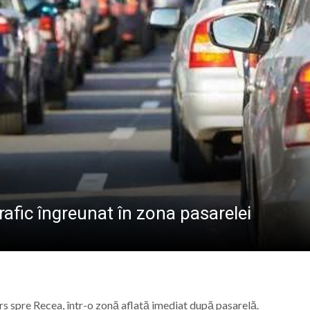
ional Nord-Vest în Baia Mare: Un pas spre digitalizarea a
ndire, emoții și sănătate, la Vișeu de Sus
la Baia Mare, la 570 de ani de la moartea lui Iancu de Hu
” se vor desfășura în perioada 14–16 august
afic îngreunat în zona pasarelei
rs spre Recea, într-o zonă aflată imediat după pasarelă.