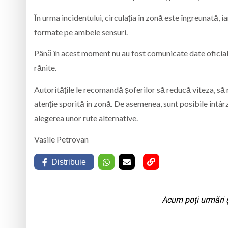
În urma incidentului, circulația în zonă este îngreunată, 
formate pe ambele sensuri.
Până în acest moment nu au fost comunicate date oficiale
rănite.
Autoritățile le recomandă șoferilor să reducă viteza, să re
atenție sporită în zonă. De asemenea, sunt posibile întârz
alegerea unor rute alternative.
Vasile Petrovan
Distribuie
Acum poți urmări ș