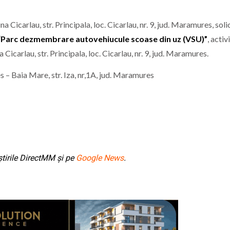
a și Baia Mare: istorie, patrimoniu și memorie” – un even
au, str. Principala, loc. Cicarlau, nr. 9, jud. Maramures, solic
“Parc dezmembrare autovehiucule scoase din uz (VSU)”
, activ
e Istorie și Arheologie Maramureș
eut Cecilia Ardusătan: De ce două persoane trec prin acel
icarlau, str. Principala, loc. Cicarlau, nr. 9, jud. Maramures.
 mai departe?
ca, „ Profa de Geo”, îi invită astăzi pe sigheteni să desc
– Baia Mare, str. Iza, nr,1A, jud. Maramures
ual la Filiala „Traian” Baia Mare: Sunteți invitați să vă cre
tirile DirectMM și pe
Google News
.