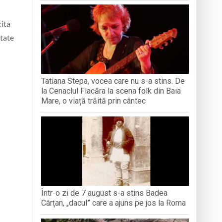
iment dedicat marelui voievod, la
ita
itate
ași stres, iar una dezvoltă anxietate,
opere orașul dintr-o perspectivă diferită
Tatiana Stepa, vocea care nu s-a stins. De
ați propriul talisman „prinzător de vise”
la Cenaclul Flacăra la scena folk din Baia
Mare, o viață trăită prin cântec
Într-o zi de 7 august s-a stins Badea
Cârțan, „dacul” care a ajuns pe jos la Roma