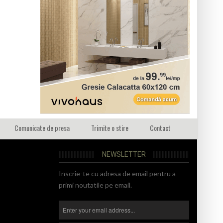
Comunicate de presa
Trimite o stire
Contact
NEWSLETTER
Inscrie-te cu adresa de email pentru a
primi noutatile pe email.