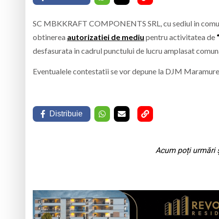
TRĂITĂ PRIN CÂNTEC
„Iancu de Hunedoar
SC MBKKRAFT COMPONENTS SRL, cu sediul in comuna Cicarl
obtinerea
autorizatiei de mediu
pentru activitatea de
Muzeul Județean d
Psiholog psihoterap
desfasurata in cadrul punctului de lucru amplasat comuna C
iar cealaltă merge
Andreea-Mihaela Dun
Eventualele contestatii se vor depune la DJM Maramures 
Atelier de lucru man
Distribuie
Acum poți urmări ș