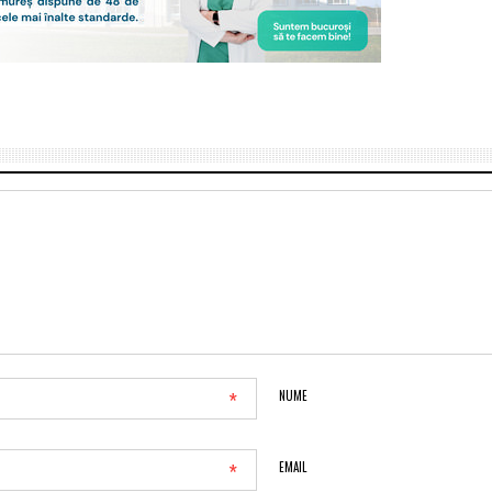
*
NUME
*
EMAIL