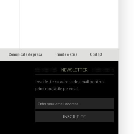
Comunicate de presa
Trimite o stire
Contact
NEWSLETTER
Inscrie-te cu adresa de email pentru a
primi noutatile pe email.