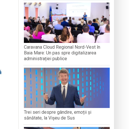
„LEGĂTURI LITERARE”
DIVERSIT
ăra Creștină „Dragoste și Prietenie” din
boluri străvechi
ență Socială Baia Mare prin activități de
Caravana Cloud Regional Nord-Vest în
Baia Mare: Un pas spre digitalizarea
administrației publice
Trei seri despre gândire, emoții și
sănătate, la Vișeu de Sus