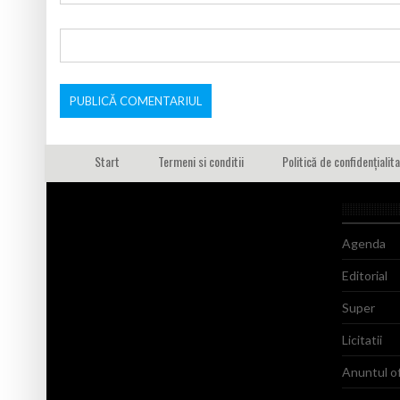
Start
Termeni si conditii
Politică de confidențialit
Agenda
Editorial
Super
Licitatii
Anuntul of