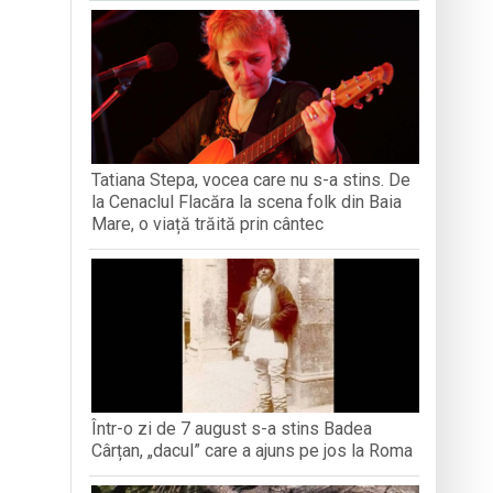
iment dedicat marelui voievod, la
ași stres, iar una dezvoltă anxietate,
opere orașul dintr-o perspectivă diferită
Tatiana Stepa, vocea care nu s-a stins. De
ați propriul talisman „prinzător de vise”
la Cenaclul Flacăra la scena folk din Baia
Mare, o viață trăită prin cântec
Într-o zi de 7 august s-a stins Badea
Cârțan, „dacul” care a ajuns pe jos la Roma