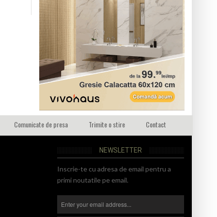
Comunicate de presa
Trimite o stire
Contact
NEWSLETTER
Inscrie-te cu adresa de email pentru a
primi noutatile pe email.