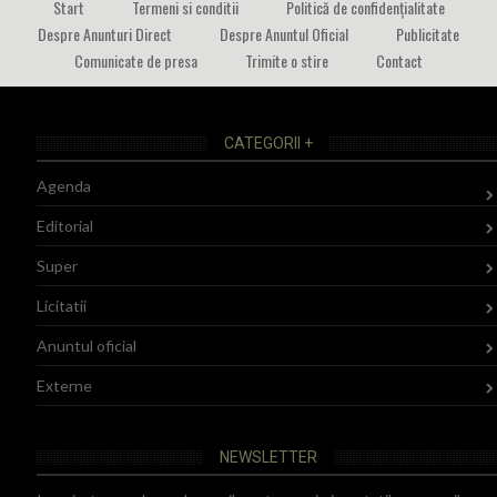
Start
Termeni si conditii
Politică de confidențialitate
Despre Anunturi Direct
Despre Anuntul Oficial
Publicitate
Comunicate de presa
Trimite o stire
Contact
CATEGORII +
Agenda
Editorial
Super
Licitatii
Anuntul oficial
Externe
NEWSLETTER