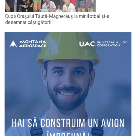
Cupa Orașului Tăuții-Măgherăuș la minifotbal și-a
desemnat câștigătorii