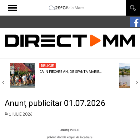
29°C
Baia Mare
START
COMUNITATE
EDITORIAL
RELIGIE
CULTURA
CA ÎN FIECARE AN, DE SFÂNTĂ MĂRIE:…
ECONOMIE
SANATATE
Anunţ publicitar 01.07.2026
SPORT
1 IULIE 2026
SPECIAL
POLITIC