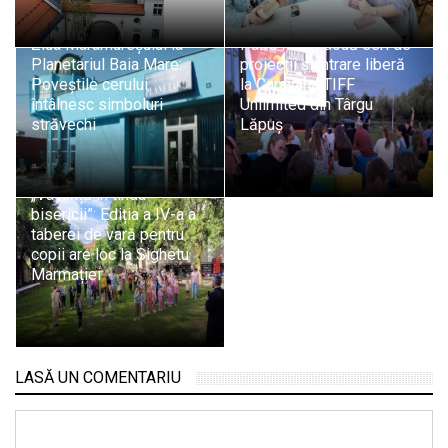
Ziua Maramureșului la
Patru filme, două seri de
Planetariul Baia Mare:
proiecții și intrare liberă
Poveștile cerului
la Caravana TIFF
întâlnesc simboluri
Unlimited din Târgu
străvechi
Lăpuș
„Vacanță în tinda
bisericii”: Ediția a IV-a a
taberei de vară pentru
copii are loc la Sighetu
Marmației
LASĂ UN COMENTARIU