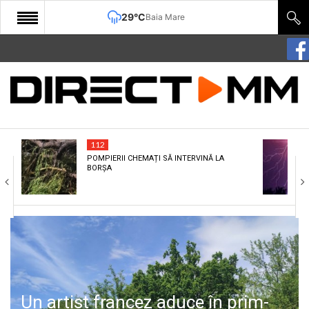
29°C
Baia Mare
START
COMUNITATE
EDITORIAL
112
CULTURA
POMPIERII CHEMAȚI SĂ INTERVINĂ LA
BORȘA
ECONOMIE
SANATATE
SPORT
SPECIAL
POLITIC
Un artist francez aduce în prim-