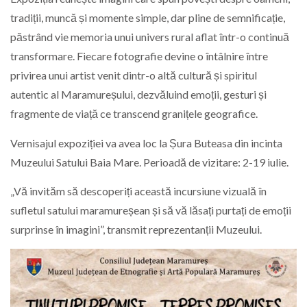
tradiții, muncă și momente simple, dar pline de semnificație,
păstrând vie memoria unui univers rural aflat într-o continuă
transformare. Fiecare fotografie devine o întâlnire între
privirea unui artist venit dintr-o altă cultură și spiritul
autentic al Maramureșului, dezvăluind emoții, gesturi și
fragmente de viață ce transcend granițele geografice.
Vernisajul expoziției va avea loc la Șura Buteasa din incinta
Muzeului Satului Baia Mare. Perioadă de vizitare: 2-19 iulie.
„Vă invităm să descoperiți această incursiune vizuală în
sufletul satului maramureșean și să vă lăsați purtați de emoții
surprinse în imagini”, transmit reprezentanții Muzeului.