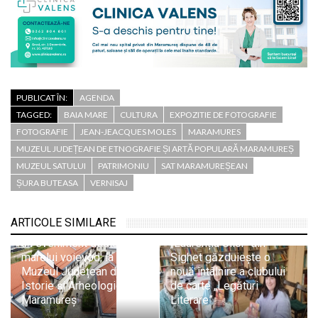
PUBLICAT ÎN:
AGENDA
TAGGED:
BAIA MARE
CULTURA
EXPOZITIE DE FOTOGRAFIE
FOTOGRAFIE
JEAN-JEACQUES MOLES
MARAMURES
MUZEUL JUDEȚEAN DE ETNOGRAFIE ȘI ARTĂ POPULARĂ MARAMUREȘ
MUZEUL SATULUI
PATRIMONIU
SAT MARAMUREȘEAN
ȘURA BUTEASA
VERNISAJ
„Iancu de Hunedoara și
Baia Mare: istorie,
ARTICOLE SIMILARE
patrimoniu și memorie” –
Biblioteca Municipală
un eveniment dedicat
„Laurențiu Ulici” din
marelui voievod, la
Sighet găzduiește o
Muzeul Județean de
nouă întâlnire a clubului
Istorie și Arheologie
de carte „Legături
Maramureș
Literare”