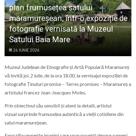
LIFE
plan frumusețea satului
maramureșean, într-o expoziție de
fotografie vernisată la Muzeul
Satului Baia Mare
26 IUNIE 2026
Muzeul Județean de Etnografie și Artă Populară Maramureș
vă invită joi, 2 iulie, de la ora 18.00, la vernisajul expoziției de
fotografie Ținuturi promise – Terres promises – Maramureș a
artistului francez Jean-Jeacques Moles.
Prin obiectivul său sensibil și atent la detalii, artistul
vizual surprinde frumusețea autentică a vieții cotidiene din
satul maramureșean.
Expoziția reunește imagini care spun povești despre oameni,