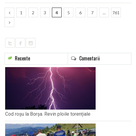
1
2
3
4
5
6
7
…
761
Recente
Comentarii
Cod roșu la Borșa. Revin ploile torențiale