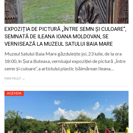
LIFE
EXPOZIȚIA DE PICTURĂ „ÎNTRE SEMN ȘI CULOARE”,
SEMNATĂ DE ILEANA IOANA MOLDOVAN, SE
VERNISEAZĂ LA MUZEUL SATULUI BAIA MARE
Muzeul Satului Baia Mare găzduiește joi, 23 iulie, de la ora
18:00, în Șura Buteasa, vernisajul expoziției de pictură ,,Între
semn și culoare’’, a artistului plastic băimărean Ileana…
MAI MULT →
AGENDA