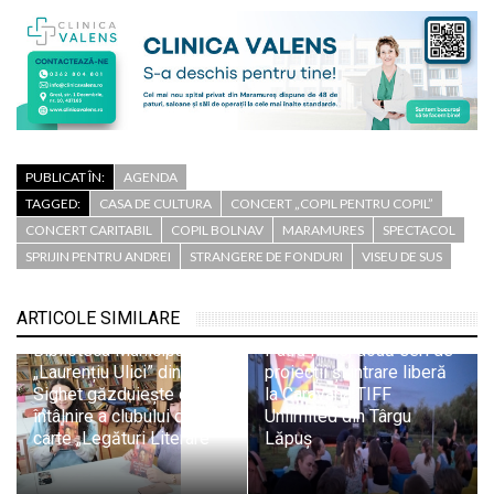
PUBLICAT ÎN:
AGENDA
TAGGED:
CASA DE CULTURA
CONCERT „COPIL PENTRU COPIL”
CONCERT CARITABIL
COPIL BOLNAV
MARAMURES
SPECTACOL
SPRIJIN PENTRU ANDREI
STRANGERE DE FONDURI
VISEU DE SUS
ARTICOLE SIMILARE
Biblioteca Municipală
Patru filme, două seri de
„Laurențiu Ulici” din
proiecții și intrare liberă
Sighet găzduiește o nouă
la Caravana TIFF
întâlnire a clubului de
Unlimited din Târgu
carte „Legături Literare”
Lăpuș