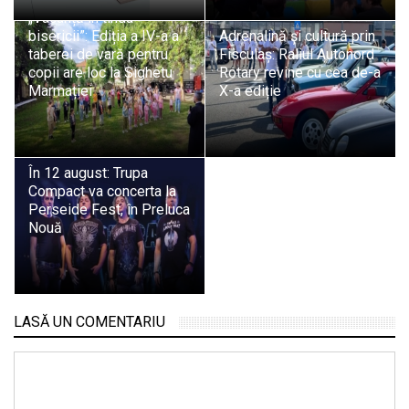
„Vacanță în tinda
bisericii”: Ediția a IV-a a
Adrenalină și cultură prin
taberei de vară pentru
Fisculaș: Raliul Autonord
copii are loc la Sighetu
Rotary revine cu cea de-a
Marmației
X-a ediție
În 12 august: Trupa
Compact va concerta la
Perseide Fest, în Preluca
Nouă
LASĂ UN COMENTARIU