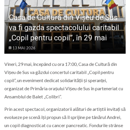
LIFE
Casa de Cultură din Vișeu de Sus
va fi gazda spectacolului caritabil
„Copil pentru copil”, în 29 mai
13 MAI 2026
Vineri, 29 mai, începând cu ora 17:00, Casa de Cultură din
Vișeu de Sus va găzdui concertul caritabil „Copil pentru
copil”, un eveniment dedicat solidarității și speranței,
organizat de Primăria orașului Vișeu de Sus în parteneriat cu
Ansamblul de Balet „Colibri”.
Prin acest spectacol, organizatorii alături de artiștii invitați să
evolueze pe scenă își propun să îl sprijine pe tânărul Andrei,
un copil diagnosticat cu cancer pancreatic. Fondurile strânse