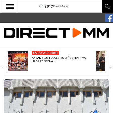
26°C
Baia Mare
START
COMUNITATE
EDITORIAL
FĂRĂ CATEGORIE
CULTURA
ANSAMBLUL FOLCLORIC „SĂLIȘTENII” VA
URCA PE SCENA…
ECONOMIE
SANATATE
SPORT
SPECIAL
POLITIC