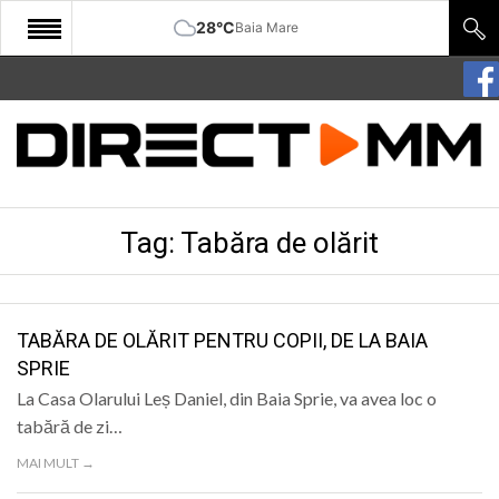
28°C
Baia Mare
START
COMUNITATE
EDITORIAL
Tag:
Tabăra de olărit
CULTURA
ECONOMIE
SANATATE
TABĂRA DE OLĂRIT PENTRU COPII, DE LA BAIA
SPRIE
SPORT
La Casa Olarului Leș Daniel, din Baia Sprie, va avea loc o
SPECIAL
tabără de zi…
MAI MULT →
POLITIC