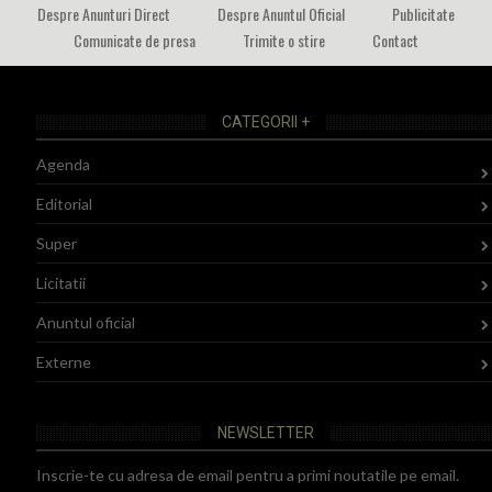
Despre Anunturi Direct
Despre Anuntul Oficial
Publicitate
Comunicate de presa
Trimite o stire
Contact
CATEGORII +
Agenda
Editorial
Super
Licitatii
Anuntul oficial
Externe
NEWSLETTER
Inscrie-te cu adresa de email pentru a primi noutatile pe email.