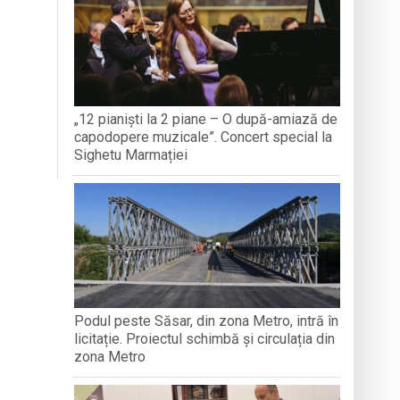
TEMBRIE
CREDINȚ
aripioare
„12 pianiști la 2 piane – O după-amiază de
capodopere muzicale”. Concert special la
Sighetu Marmației
Podul peste Săsar, din zona Metro, intră în
licitație. Proiectul schimbă și circulația din
zona Metro