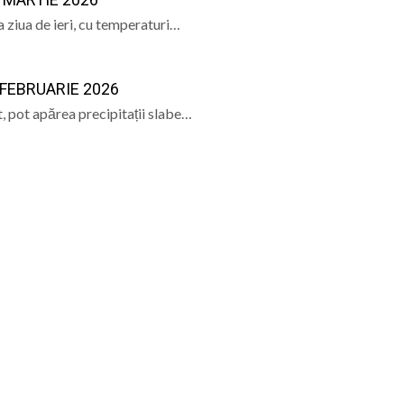
PÂNĂ ÎN 15 SEP
 ziua de ieri, cu temperaturi…
ele artist Dumitru Fărcaș a trecut la cele veșnice
bilit la Costinești. Românii i-au întrecut pe americani la 
FEBRUARIE 2026
născut Viorel Costin „feciorul de pe Mara”
t, pot apărea precipitații slabe…
ramureș, vineri 7 august 2026