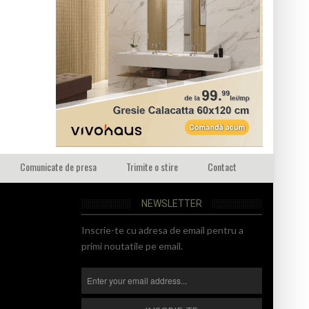
Comunicate de presa
Trimite o stire
Contact
NEWSLETTER
Inscrie-te cu adresa de email pentru a
primi noutatile pe email.