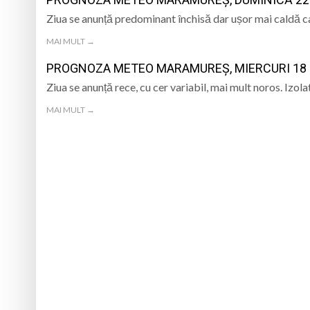
MARMAȚIEI
Ziua se anunță predominant închisă dar ușor mai caldă ca
Opt ani de când mar
MAI MULT →
Record Guinness sta
PROGNOZA METEO MARAMUREȘ, MIERCURI 18 
7 august 1950, s-a 
Ziua se anunță rece, cu cer variabil, mai mult noros. Izola
MAI MULT →
Prognoza meteo Ma