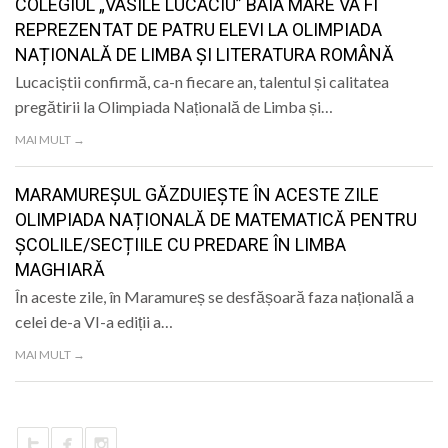
COLEGIUL „VASILE LUCACIU” BAIA MARE VA FI
REPREZENTAT DE PATRU ELEVI LA OLIMPIADA
NAȚIONALĂ DE LIMBA ȘI LITERATURA ROMÂNĂ
Lucaciștii confirmă, ca-n fiecare an, talentul și calitatea
pregătirii la Olimpiada Națională de Limba și…
MAI MULT →
MARAMUREȘUL GĂZDUIEȘTE ÎN ACESTE ZILE
OLIMPIADA NAȚIONALĂ DE MATEMATICĂ PENTRU
ȘCOLILE/SECȚIILE CU PREDARE ÎN LIMBA
MAGHIARĂ
În aceste zile, în Maramureș se desfășoară faza națională a
celei de-a VI-a ediții a…
MAI MULT →