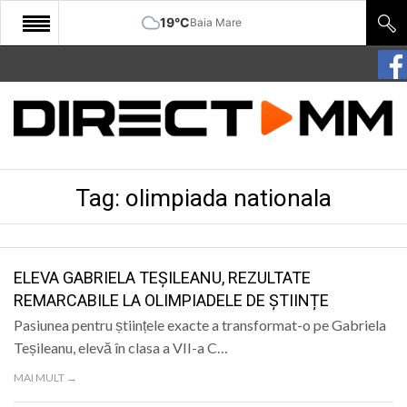
19°C
Baia Mare
START
COMUNITATE
EDITORIAL
Tag:
olimpiada nationala
CULTURA
ECONOMIE
SANATATE
ELEVA GABRIELA TEȘILEANU, REZULTATE
REMARCABILE LA OLIMPIADELE DE ȘTIINȚE
SPORT
Pasiunea pentru științele exacte a transformat-o pe Gabriela
SPECIAL
Teșileanu, elevă în clasa a VII-a C…
MAI MULT →
POLITIC