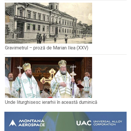
Gravimetrul – proză de Marian Ilea (XXV)
Unde liturghisesc ierarhii în această duminică