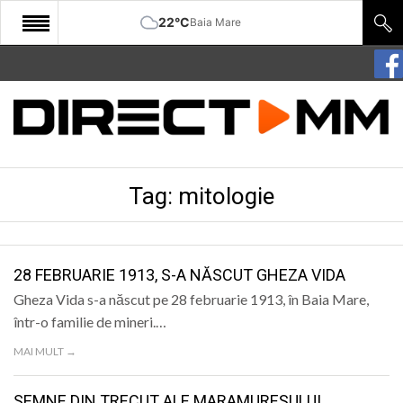
22°C
Baia Mare
START
COMUNITATE
EDITORIAL
Tag:
mitologie
CULTURA
ECONOMIE
SANATATE
28 FEBRUARIE 1913, S-A NĂSCUT GHEZA VIDA
Gheza Vida s-a născut pe 28 februarie 1913, în Baia Mare,
SPORT
într-o familie de mineri.…
SPECIAL
MAI MULT →
POLITIC
SEMNE DIN TRECUT ALE MARAMUREȘULUI