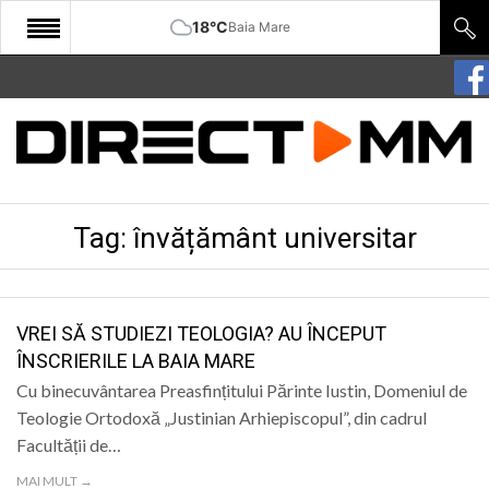
18°C
Baia Mare
START
COMUNITATE
EDITORIAL
Tag:
învățământ universitar
CULTURA
ECONOMIE
SANATATE
VREI SĂ STUDIEZI TEOLOGIA? AU ÎNCEPUT
ÎNSCRIERILE LA BAIA MARE
SPORT
Cu binecuvântarea Preasfințitului Părinte Iustin, Domeniul de
SPECIAL
Teologie Ortodoxă „Justinian Arhiepiscopul”, din cadrul
Facultății de…
POLITIC
MAI MULT →