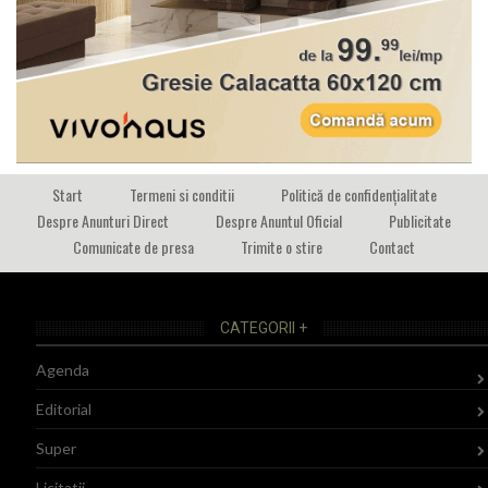
Start
Termeni si conditii
Politică de confidențialitate
Despre Anunturi Direct
Despre Anuntul Oficial
Publicitate
Comunicate de presa
Trimite o stire
Contact
CATEGORII +
Agenda
Editorial
Super
Licitatii